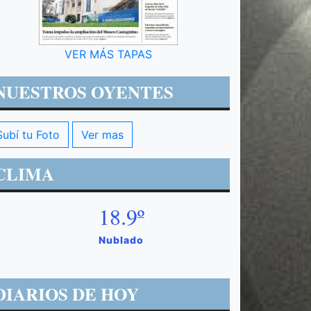
VER MÁS TAPAS
NUESTROS OYENTES
Subí tu Foto
Ver mas
CLIMA
18.9º
Nublado
DIARIOS DE HOY