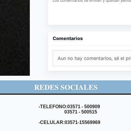
Los comentarios se envían y quedan pend
Comentarios
Aun no hay comentarios, sé el pr
REDES SOCIALES
-TELEFONO:03571 - 500909
03571 - 500515
-CELULAR:03571-15569969