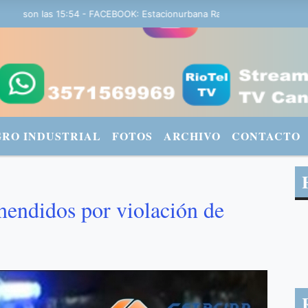
son las 15:54 - FACEBOOK: Estacionurbana Radiourbana - TWITTER: @
GRO INDUSTRIAL
FOTOS
ARCHIVO
CONTACTO
hendidos por violación de