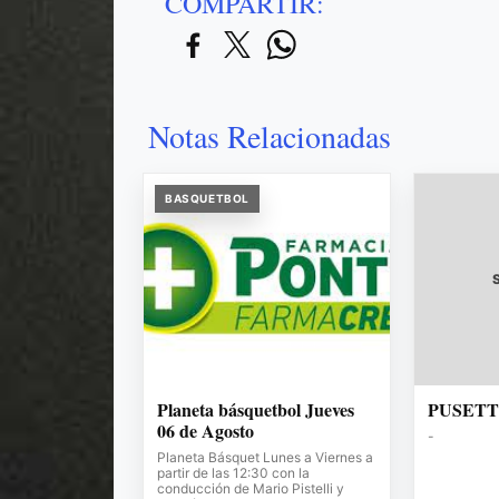
COMPARTIR:
Notas Relacionadas
BASQUETBOL
Planeta básquetbol Jueves
PUSET
06 de Agosto
-
Planeta Básquet Lunes a Viernes a
partir de las 12:30 con la
conducción de Mario Pistelli y