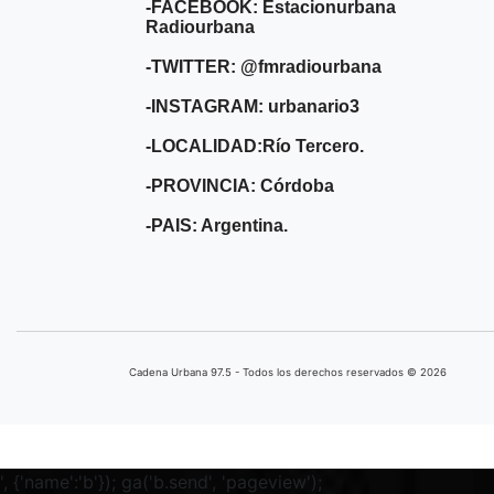
-FACEBOOK: Estacionurbana
Radiourbana
-TWITTER: @fmradiourbana
-INSTAGRAM: urbanario3
-LOCALIDAD:Río Tercero.
-PROVINCIA: Córdoba
-PAIS: Argentina.
Cadena Urbana ​97.5 - Todos los derechos reservados © 2026
', {'name':'b'}); ga('b.send', 'pageview');