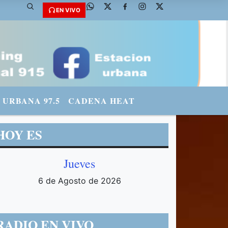
fmradiourbana - INSTAGRAM: urbanario3 WHATSAPP: 3571569969
EN VIVO
URBANA 97.5
CADENA HEAT
HOY ES
Jueves
6 de Agosto de 2026
RADIO EN VIVO