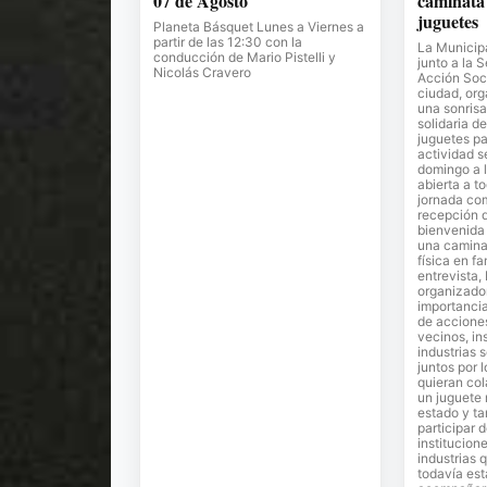
07 de Agosto
caminata 
juguetes
Planeta Básquet Lunes a Viernes a
partir de las 12:30 con la
La Municipa
conducción de Mario Pistelli y
junto a la 
Nicolás Cravero
Acción Soci
ciudad, or
una sonrisa
solidaria de
juguetes pa
actividad s
domingo a l
abierta a t
jornada co
recepción 
bienvenida 
una camina
física en fa
entrevista,
organizador
importancia
de accione
vecinos, in
industrias 
juntos por 
quieran co
un juguete
estado y ta
participar 
institucion
industrias 
todavía est