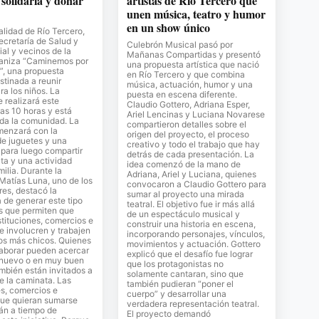
solidaria y donar
artistas de Río Tercero que
unen música, teatro y humor
en un show único
lidad de Río Tercero,
Secretaría de Salud y
Culebrón Musical pasó por
al y vecinos de la
Mañanas Compartidas y presentó
ganiza “Caminemos por
una propuesta artística que nació
”, una propuesta
en Río Tercero y que combina
stinada a reunir
música, actuación, humor y una
ra los niños. La
puesta en escena diferente.
e realizará este
Claudio Gottero, Adriana Esper,
as 10 horas y está
Ariel Lencinas y Luciana Novarese
oda la comunidad. La
compartieron detalles sobre el
menzará con la
origen del proyecto, el proceso
de juguetes y una
creativo y todo el trabajo que hay
para luego compartir
detrás de cada presentación. La
ta y una actividad
idea comenzó de la mano de
milia. Durante la
Adriana, Ariel y Luciana, quienes
 Matías Luna, uno de los
convocaron a Claudio Gottero para
es, destacó la
sumar al proyecto una mirada
 de generar este tipo
teatral. El objetivo fue ir más allá
s que permiten que
de un espectáculo musical y
stituciones, comercios e
construir una historia en escena,
se involucren y trabajen
incorporando personajes, vínculos,
los más chicos. Quienes
movimientos y actuación. Gottero
laborar pueden acercar
explicó que el desafío fue lograr
 nuevo o en muy buen
que los protagonistas no
mbién están invitados a
solamente cantaran, sino que
de la caminata. Las
también pudieran “poner el
es, comercios e
cuerpo” y desarrollar una
que quieran sumarse
verdadera representación teatral.
án a tiempo de
El proyecto demandó