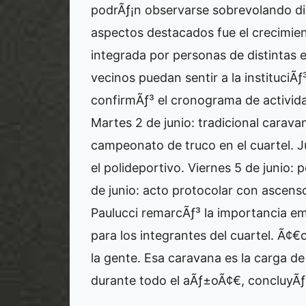
podrÃƒ¡n observarse sobrevolando dis
aspectos destacados fue el crecimient
integrada por personas de distinta
vecinos puedan sentir a la instituciÃ
confirmÃƒ³ el cronograma de activid
Martes 2 de junio: tradicional carava
campeonato de truco en el cuartel. 
el polideportivo. Viernes 5 de junio:
de junio: acto protocolar con ascens
Paulucci remarcÃƒ³ la importancia em
para los integrantes del cuartel. Ã¢
la gente. Esa caravana es la carga d
durante todo el aÃƒ±oÃ¢€, concluyÃƒ