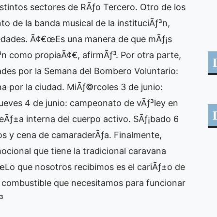
tintos sectores de RÃƒ­o Tercero. Otro de los
o de la banda musical de la instituciÃƒ³n,
s edades. Ã¢€œEs una manera de que mÃƒ¡s
ƒ³n como propiaÃ¢€, afirmÃƒ³. Por otra parte,
ades por la Semana del Bombero Voluntario:
na por la ciudad. MiÃƒ©rcoles 3 de junio:
Jueves 4 de junio: campeonato de vÃƒ³ley en
 peÃƒ±a interna del cuerpo activo. SÃƒ¡bado 6
os y cena de camaraderÃƒ­a. Finalmente,
ocional que tiene la tradicional caravana
€œLo que nosotros recibimos es el cariÃƒ±o de
e combustible que necesitamos para funcionar
³