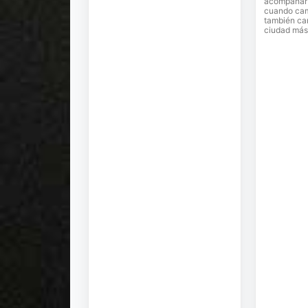
acompañar e
cuando cam
también ca
ciudad más 