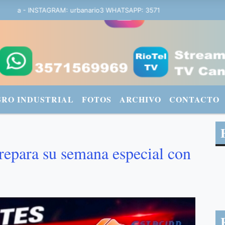
a - INSTAGRAM: urbanario3 WHATSAPP: 3571569969
GRO INDUSTRIAL
FOTOS
ARCHIVO
CONTACTO
epara su semana especial con