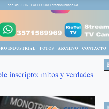
on las 03:16 - FACEBOOK: Estacionurbana Radiourbana - TWITTER: @f
GRO INDUSTRIAL
FOTOS
ARCHIVO
CONTACTO
le inscripto: mitos y verdades