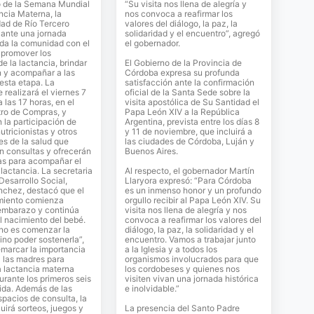
o de la Semana Mundial
“Su visita nos llena de alegría y
ncia Materna, la
nos convoca a reafirmar los
ad de Río Tercero
valores del diálogo, la paz, la
lante una jornada
solidaridad y el encuentro”, agregó
oda la comunidad con el
el gobernador.
 promover los
de la lactancia, brindar
El Gobierno de la Provincia de
n y acompañar a las
Córdoba expresa su profunda
 esta etapa. La
satisfacción ante la confirmación
 realizará el viernes 7
oficial de la Santa Sede sobre la
 las 17 horas, en el
visita apostólica de Su Santidad el
ro de Compras, y
Papa León XIV a la República
 la participación de
Argentina, prevista entre los días 8
utricionistas y otros
y 11 de noviembre, que incluirá a
es de la salud que
las ciudades de Córdoba, Luján y
n consultas y ofrecerán
Buenos Aires.
as para acompañar el
lactancia. La secretaria
Al respecto, el gobernador Martín
Desarrollo Social,
Llaryora expresó: “Para Córdoba
nchez, destacó que el
es un inmenso honor y un profundo
iento comienza
orgullo recibir al Papa León XIV. Su
 embarazo y continúa
visita nos llena de alegría y nos
 nacimiento del bebé.
convoca a reafirmar los valores del
 no es comenzar la
diálogo, la paz, la solidaridad y el
sino poder sostenerla”,
encuentro. Vamos a trabajar junto
remarcar la importancia
a la Iglesia y a todos los
 las madres para
organismos involucrados para que
a lactancia materna
los cordobeses y quienes nos
urante los primeros seis
visiten vivan una jornada histórica
ida. Además de las
e inolvidable.”
spacios de consulta, la
luirá sorteos, juegos y
La presencia del Santo Padre