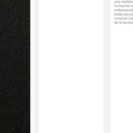
una merien
invitación e
embarazadas
todas las p
conocer más
de la lacta