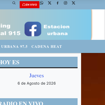
mradiourbana - INSTAGRAM: urbanario3 WHATSAPP: 3571569969
EN VIVO
URBANA 97.5
CADENA HEAT
HOY ES
Jueves
6 de Agosto de 2026
RADIO EN VIVO