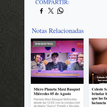
COMPARTIR:
Notas Relacionadas
BASQUETBOL
Micro Planeta Maxi Basquet
Celeste 
Miércoles 05 de Agosto
brindar 
que las f
Planeta Maxi Básquet Miércoles
lactancia
desde las 12:00 con la conducción
de Mario "Quico" Pistelli y Nicolás