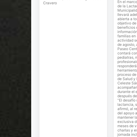
En el marc
Cravero
de la Lacta
Municipalid
llevará ade
abierta a t
objetivo de
beneficios 
informació
familias en
actividad se
de agosto, a
Paseo Cent
contará con
pediatras, n
profesional
responderá
herramient
proceso de 
de Salud y 
Celeste Sá
acompañam
durante el
después del
“El desafío
lactancia, 
afirmó, al 
del apoyo a
mantener l
exclusiva d
meses de v
charlas y e
jornada inc