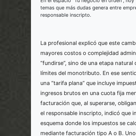
En el espacio “Tu negocio en orden”, hoy
temas que más dudas genera entre empre
responsable inscripto.
La profesional explicó que este camb
mayores costos o complejidad adminis
“fundirse”, sino de una etapa natural
límites del monotributo. En ese sent
una “tarifa plana” que incluye impuest
ingresos brutos en una cuota fija me
facturación que, al superarse, obliga
el responsable inscripto, indicó que im
esquema donde los impuestos se calcu
mediante facturación tipo A o B. Uno