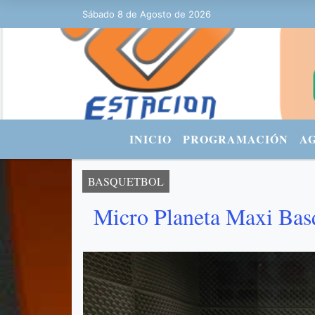
0:20 - FACEBOOK: Estacionurbana Radiourbana - TWITTER: @fmradiour
Sábado 8 de Agosto de 2026
INICIO
PROGRAMACIÓN
A
BASQUETBOL
Micro Planeta Maxi Bas