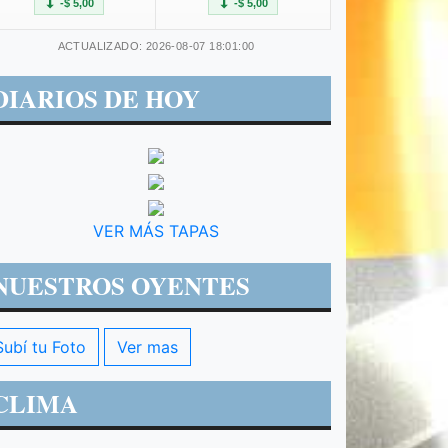
-$ 5,00
-$ 5,00
ACTUALIZADO: 2026-08-07 18:01:00
DIARIOS DE HOY
VER MÁS TAPAS
NUESTROS OYENTES
Subí tu Foto
Ver mas
CLIMA