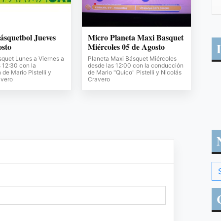
ásquetbol Jueves
Micro Planeta Maxi Basquet
osto
Miércoles 05 de Agosto
squet Lunes a Viernes a
Planeta Maxi Básquet Miércoles
s 12:30 con la
desde las 12:00 con la conducción
de Mario Pistelli y
de Mario "Quico" Pistelli y Nicolás
avero
Cravero