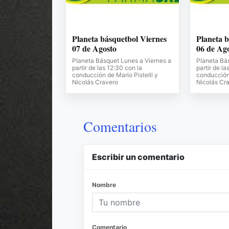
Planeta básquetbol Viernes
Planeta b
07 de Agosto
06 de Ag
Planeta Básquet Lunes a Viernes a
Planeta Bá
partir de las 12:30 con la
partir de la
conducción de Mario Pistelli y
conducción 
Nicolás Cravero
Nicolás Cr
Comentarios
Escribir un comentario
Nombre
Comentario