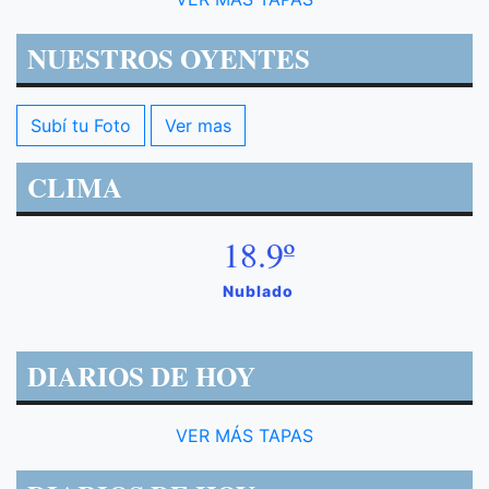
NUESTROS OYENTES
Subí tu Foto
Ver mas
CLIMA
18.9º
Nublado
DIARIOS DE HOY
VER MÁS TAPAS