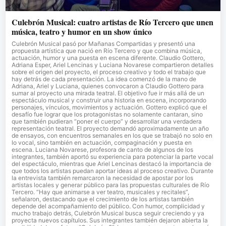
Culebrón Musical: cuatro artistas de Río Tercero que unen
música, teatro y humor en un show único
Culebrón Musical pasó por Mañanas Compartidas y presentó una
propuesta artística que nació en Río Tercero y que combina música,
actuación, humor y una puesta en escena diferente. Claudio Gottero,
Adriana Esper, Ariel Lencinas y Luciana Novarese compartieron detalles
sobre el origen del proyecto, el proceso creativo y todo el trabajo que
hay detrás de cada presentación. La idea comenzó de la mano de
Adriana, Ariel y Luciana, quienes convocaron a Claudio Gottero para
sumar al proyecto una mirada teatral. El objetivo fue ir más allá de un
espectáculo musical y construir una historia en escena, incorporando
personajes, vínculos, movimientos y actuación. Gottero explicó que el
desafío fue lograr que los protagonistas no solamente cantaran, sino
que también pudieran “poner el cuerpo” y desarrollar una verdadera
representación teatral. El proyecto demandó aproximadamente un año
de ensayos, con encuentros semanales en los que se trabajó no solo en
lo vocal, sino también en actuación, compaginación y puesta en
escena. Luciana Novarese, profesora de canto de algunos de los
integrantes, también aportó su experiencia para potenciar la parte vocal
del espectáculo, mientras que Ariel Lencinas destacó la importancia de
que todos los artistas puedan aportar ideas al proceso creativo. Durante
la entrevista también remarcaron la necesidad de apostar por los
artistas locales y generar público para las propuestas culturales de Río
Tercero. “Hay que animarse a ver teatro, musicales y recitales”,
señalaron, destacando que el crecimiento de los artistas también
depende del acompañamiento del público. Con humor, complicidad y
mucho trabajo detrás, Culebrón Musical busca seguir creciendo y ya
proyecta nuevos capítulos. Sus integrantes también dejaron abierta la