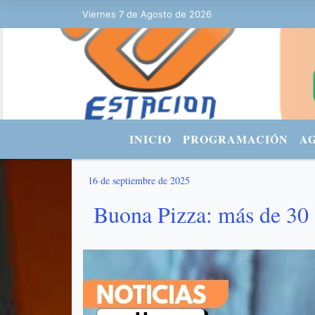
:00 - FACEBOOK: Estacionurbana Radiourbana - TWITTER: @fmradiourb
Viernes 7 de Agosto de 2026
INICIO
PROGRAMACIÓN
A
16 de septiembre de 2025
Buona Pizza: más de 30 