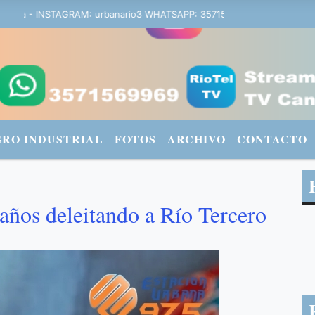
ana - INSTAGRAM: urbanario3 WHATSAPP: 3571569969
GRO INDUSTRIAL
FOTOS
ARCHIVO
CONTACTO
años deleitando a Río Tercero