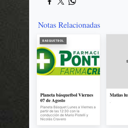
Notas Relacionadas
BASQUETBOL
Planeta básquetbol Viernes
Matias l
07 de Agosto
.
Planeta Básquet Lunes a Viernes a
partir de las 12:30 con la
conducción de Mario Pistelli y
Nicolás Cravero