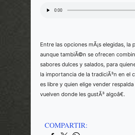
Entre las opciones mÃ¡s elegidas, la p
aunque tambiÃ©n se ofrecen combina
sabores dulces y salados, para quie
la importancia de la tradiciÃ³n en e
es libre y quien elige vender respalda 
vuelven donde les gustÃ³ algoâ€.
COMPARTIR: