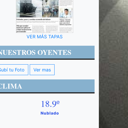
VER MÁS TAPAS
NUESTROS OYENTES
Subí tu Foto
Ver mas
CLIMA
18.9º
Nublado