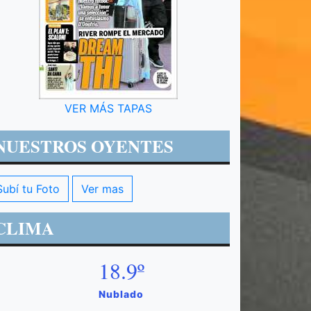
VER MÁS TAPAS
NUESTROS OYENTES
Subí tu Foto
Ver mas
CLIMA
18.9º
Nublado