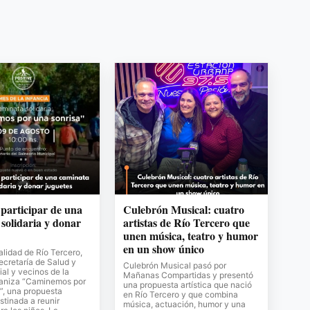
 participar de una
Culebrón Musical: cuatro
solidaria y donar
artistas de Río Tercero que
unen música, teatro y humor
en un show único
lidad de Río Tercero,
Secretaría de Salud y
Culebrón Musical pasó por
al y vecinos de la
Mañanas Compartidas y presentó
ganiza “Caminemos por
una propuesta artística que nació
”, una propuesta
en Río Tercero y que combina
stinada a reunir
música, actuación, humor y una