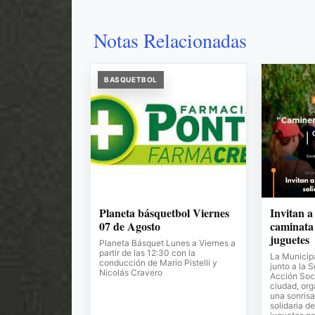
Notas Relacionadas
BASQUETBOL
Planeta básquetbol Viernes
Invitan a
07 de Agosto
caminata 
juguetes
Planeta Básquet Lunes a Viernes a
partir de las 12:30 con la
La Municipa
conducción de Mario Pistelli y
junto a la 
Nicolás Cravero
Acción Soci
ciudad, or
una sonrisa
solidaria de