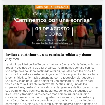
Invitan a participar de una caminata solidaria y donar
juguetes
La Municipalidad de Río Tercero, junto a la Secretaría de Salud y Acción
Social y vecinos de la ciudad, organiza “Caminemos por una sonrisa”,
una propuesta solidaria destinada a reunir juguetes para los niños. La
actividad se realizará este domingo a las 10 horas y está abierta a toda
la comunidad. La jornada comenzará con la recepción de juguetes y
una bienvenida para luego compartir una caminata y una actividad
física en familia. Durante la entrevista, Matías Luna, uno de los
organizadores, destacó la importancia de generar este tipo de acciones
que permiten que vecinos, instituciones, comercios e industrias se
involucren y trabajen juntos por los más chicos. Quienes quieran
colaborar pueden acercar un juguete nuevo o en muy buen estado y
también están invitados a participar de la caminata. Las instituciones,
comercios e industrias que quieran sumarse todavía están a tiempo de