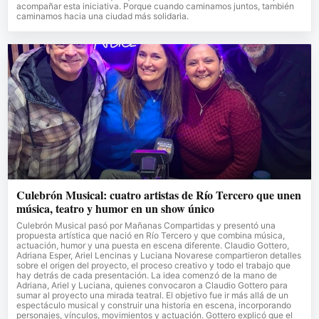
acompañar esta iniciativa. Porque cuando caminamos juntos, también
caminamos hacia una ciudad más solidaria.
Culebrón Musical: cuatro artistas de Río Tercero que unen
música, teatro y humor en un show único
Culebrón Musical pasó por Mañanas Compartidas y presentó una
propuesta artística que nació en Río Tercero y que combina música,
actuación, humor y una puesta en escena diferente. Claudio Gottero,
Adriana Esper, Ariel Lencinas y Luciana Novarese compartieron detalles
sobre el origen del proyecto, el proceso creativo y todo el trabajo que
hay detrás de cada presentación. La idea comenzó de la mano de
Adriana, Ariel y Luciana, quienes convocaron a Claudio Gottero para
sumar al proyecto una mirada teatral. El objetivo fue ir más allá de un
espectáculo musical y construir una historia en escena, incorporando
personajes, vínculos, movimientos y actuación. Gottero explicó que el