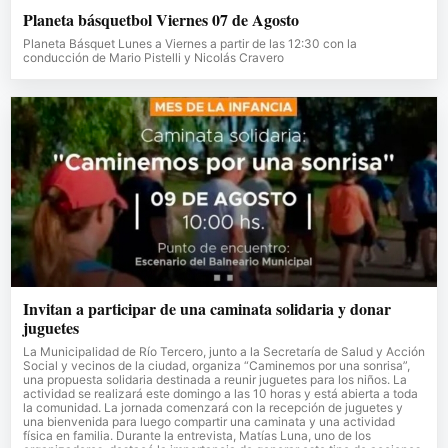
Planeta básquetbol Viernes 07 de Agosto
Planeta Básquet Lunes a Viernes a partir de las 12:30 con la
conducción de Mario Pistelli y Nicolás Cravero
Invitan a participar de una caminata solidaria y donar
juguetes
La Municipalidad de Río Tercero, junto a la Secretaría de Salud y Acción
Social y vecinos de la ciudad, organiza “Caminemos por una sonrisa”,
una propuesta solidaria destinada a reunir juguetes para los niños. La
actividad se realizará este domingo a las 10 horas y está abierta a toda
la comunidad. La jornada comenzará con la recepción de juguetes y
una bienvenida para luego compartir una caminata y una actividad
física en familia. Durante la entrevista, Matías Luna, uno de los