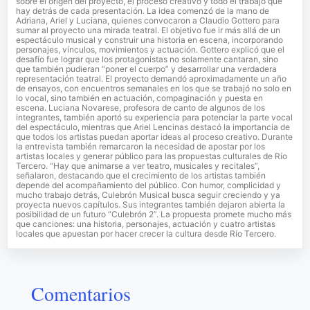
sobre el origen del proyecto, el proceso creativo y todo el trabajo que
hay detrás de cada presentación. La idea comenzó de la mano de
Adriana, Ariel y Luciana, quienes convocaron a Claudio Gottero para
sumar al proyecto una mirada teatral. El objetivo fue ir más allá de un
espectáculo musical y construir una historia en escena, incorporando
personajes, vínculos, movimientos y actuación. Gottero explicó que el
desafío fue lograr que los protagonistas no solamente cantaran, sino
que también pudieran “poner el cuerpo” y desarrollar una verdadera
representación teatral. El proyecto demandó aproximadamente un año
de ensayos, con encuentros semanales en los que se trabajó no solo en
lo vocal, sino también en actuación, compaginación y puesta en
escena. Luciana Novarese, profesora de canto de algunos de los
integrantes, también aportó su experiencia para potenciar la parte vocal
del espectáculo, mientras que Ariel Lencinas destacó la importancia de
que todos los artistas puedan aportar ideas al proceso creativo. Durante
la entrevista también remarcaron la necesidad de apostar por los
artistas locales y generar público para las propuestas culturales de Río
Tercero. “Hay que animarse a ver teatro, musicales y recitales”,
señalaron, destacando que el crecimiento de los artistas también
depende del acompañamiento del público. Con humor, complicidad y
mucho trabajo detrás, Culebrón Musical busca seguir creciendo y ya
proyecta nuevos capítulos. Sus integrantes también dejaron abierta la
posibilidad de un futuro “Culebrón 2”. La propuesta promete mucho más
que canciones: una historia, personajes, actuación y cuatro artistas
locales que apuestan por hacer crecer la cultura desde Río Tercero.
Comentarios