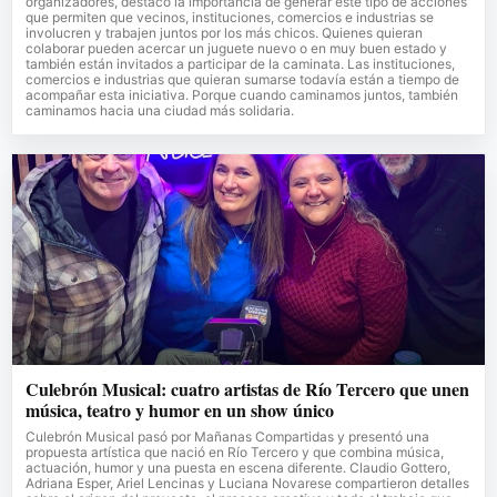
organizadores, destacó la importancia de generar este tipo de acciones
que permiten que vecinos, instituciones, comercios e industrias se
involucren y trabajen juntos por los más chicos. Quienes quieran
colaborar pueden acercar un juguete nuevo o en muy buen estado y
también están invitados a participar de la caminata. Las instituciones,
comercios e industrias que quieran sumarse todavía están a tiempo de
acompañar esta iniciativa. Porque cuando caminamos juntos, también
caminamos hacia una ciudad más solidaria.
Culebrón Musical: cuatro artistas de Río Tercero que unen
música, teatro y humor en un show único
Culebrón Musical pasó por Mañanas Compartidas y presentó una
propuesta artística que nació en Río Tercero y que combina música,
actuación, humor y una puesta en escena diferente. Claudio Gottero,
Adriana Esper, Ariel Lencinas y Luciana Novarese compartieron detalles