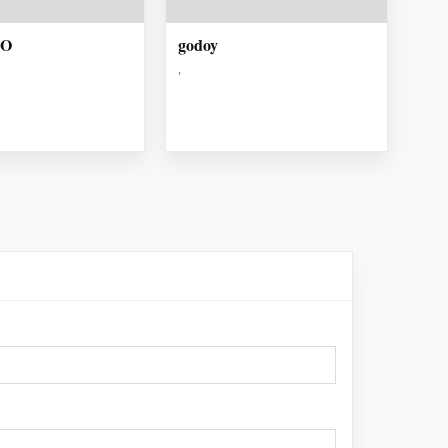
TO
godoy
,