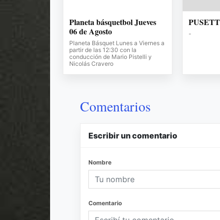
Planeta básquetbol Jueves
PUSET
06 de Agosto
-
Planeta Básquet Lunes a Viernes a
partir de las 12:30 con la
conducción de Mario Pistelli y
Nicolás Cravero
Comentarios
Escribir un comentario
Nombre
Comentario