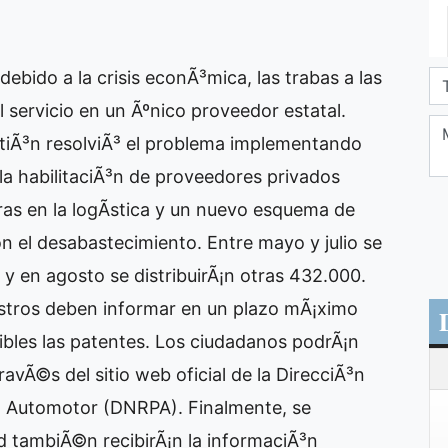
ebido a la crisis econÃ³mica, las trabas a las
l servicio en un Ãºnico proveedor estatal.
estiÃ³n resolviÃ³ el problema implementando
la habilitaciÃ³n de proveedores privados
ras en la logÃ­stica y un nuevo esquema de
n el desabastecimiento. Entre mayo y julio se
 en agosto se distribuirÃ¡n otras 432.000.
gistros deben informar en un plazo mÃ¡ximo
ibles las patentes. Los ciudadanos podrÃ¡n
ravÃ©s del sitio web oficial de la DirecciÃ³n
ad Automotor (DNRPA). Finalmente, se
d tambiÃ©n recibirÃ¡n la informaciÃ³n