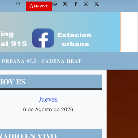
@fmradiourbana - INSTAGRAM: urbanario3 WHATSAPP: 3571569969
EN VIVO
URBANA 97.5
CADENA HEAT
HOY ES
Jueves
6 de Agosto de 2026
RADIO EN VIVO