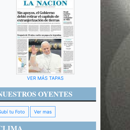
VER MÁS TAPAS
NUESTROS OYENTES
Subí tu Foto
Ver mas
CLIMA