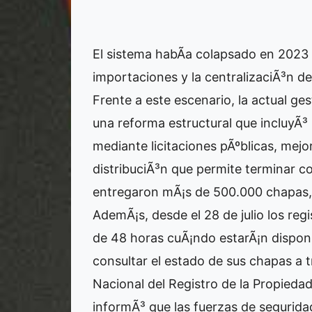
El sistema habÃ­a colapsado en 2023 d
importaciones y la centralizaciÃ³n de
Frente a este escenario, la actual g
una reforma estructural que incluyÃ³ 
mediante licitaciones pÃºblicas, mejo
distribuciÃ³n que permite terminar co
entregaron mÃ¡s de 500.000 chapas, y
AdemÃ¡s, desde el 28 de julio los re
de 48 horas cuÃ¡ndo estarÃ¡n dispon
consultar el estado de sus chapas a t
Nacional del Registro de la Propied
informÃ³ que las fuerzas de segurida