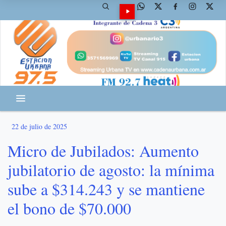
22 de julio de 2025
Micro de Jubilados: Aumento
jubilatorio de agosto: la mínima
sube a $314.243 y se mantiene
el bono de $70.000