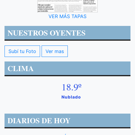
VER MÁS TAPAS
NUESTROS OYENTES
Subí tu Foto
Ver mas
CLIMA
18.9º
Nublado
DIARIOS DE HOY