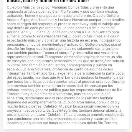
música, teatro y humor en un show único
Culebrón Musical pasó por Mañanas Compartidas y presentó una
propuesta artística que nació en Río Tercero y que combina música,
actuación, humor y una puesta en escena diferente. Claudio Gottero,
Adriana Esper, Ariel Lencinas y Luciana Novarese compartieron detalles
sobre el origen del proyecto, el proceso creativo y todo el trabajo que
hay detrás de cada presentación. La idea comenzó de la mano de
Adriana, Ariel y Luciana, quienes convocaron a Claudio Gottero para
sumar al proyecto una mirada teatral. El objetivo fue ir más allá de un
espectáculo musical y construir una historia en escena, incorporando
personajes, vínculos, movimientos y actuación. Gottero explicó que el
desafío fue lograr que los protagonistas no solamente cantaran, sino
que también pudieran “poner el cuerpo” y desarrollar una verdadera
representación teatral. El proyecto demandó aproximadamente un año
de ensayos, con encuentros semanales en los que se trabajó no solo en
lo vocal, sino también en actuación, compaginación y puesta en
escena. Luciana Novarese, profesora de canto de algunos de los
integrantes, también aportó su experiencia para potenciar la parte vocal
del espectáculo, mientras que Ariel Lencinas destacó la importancia de
que todos los artistas puedan aportar ideas al proceso creativo. Durante
la entrevista también remarcaron la necesidad de apostar por los
artistas locales y generar público para las propuestas culturales de Río
Tercero. “Hay que animarse a ver teatro, musicales y recitales”,
señalaron, destacando que el crecimiento de los artistas también
depende del acompañamiento del público. Con humor, complicidad y
mucho trabajo detrás, Culebrón Musical busca seguir creciendo y ya
proyecta nuevos capítulos. Sus integrantes también dejaron abierta la
posibilidad de un futuro “Culebrón 2”. La propuesta promete mucho más
que canciones: una historia, personajes, actuación y cuatro artistas
locales que apuestan por hacer crecer la cultura desde Río Tercero.