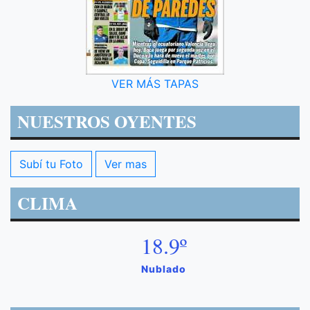
VER MÁS TAPAS
NUESTROS OYENTES
Subí tu Foto
Ver mas
CLIMA
18.9º
Nublado