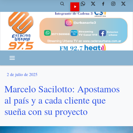
2 de julio de 2025
Marcelo Sacilotto: Apostamos
al país y a cada cliente que
sueña con su proyecto