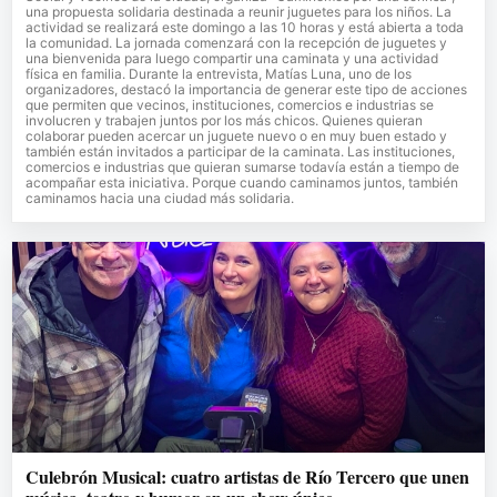
una propuesta solidaria destinada a reunir juguetes para los niños. La
actividad se realizará este domingo a las 10 horas y está abierta a toda
la comunidad. La jornada comenzará con la recepción de juguetes y
una bienvenida para luego compartir una caminata y una actividad
física en familia. Durante la entrevista, Matías Luna, uno de los
organizadores, destacó la importancia de generar este tipo de acciones
que permiten que vecinos, instituciones, comercios e industrias se
involucren y trabajen juntos por los más chicos. Quienes quieran
colaborar pueden acercar un juguete nuevo o en muy buen estado y
también están invitados a participar de la caminata. Las instituciones,
comercios e industrias que quieran sumarse todavía están a tiempo de
acompañar esta iniciativa. Porque cuando caminamos juntos, también
caminamos hacia una ciudad más solidaria.
Culebrón Musical: cuatro artistas de Río Tercero que unen