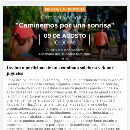
Invitan a participar de una caminata solidaria y donar
juguetes
La Municipalidad de Río Tercero, junto a la Secretaría de Salud y Acción
Social y vecinos de la ciudad, organiza “Caminemos por una sonrisa”,
una propuesta solidaria destinada a reunir juguetes para los niños. La
actividad se realizará este domingo a las 10 horas y está abierta a toda
la comunidad. La jornada comenzará con la recepción de juguetes y
una bienvenida para luego compartir una caminata y una actividad
física en familia. Durante la entrevista, Matías Luna, uno de los
organizadores, destacó la importancia de generar este tipo de acciones
que permiten que vecinos, instituciones, comercios e industrias se
involucren y trabajen juntos por los más chicos. Quienes quieran
colaborar pueden acercar un juguete nuevo o en muy buen estado y
también están invitados a participar de la caminata. Las instituciones,
comercios e industrias que quieran sumarse todavía están a tiempo de