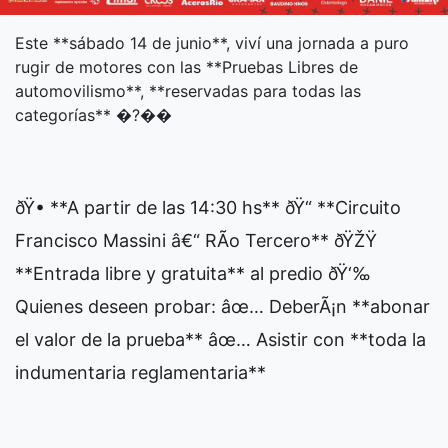
Este **sábado 14 de junio**, viví una jornada a puro
rugir de motores con las **Pruebas Libres de
automovilismo**, **reservadas para todas las
categorías** �?��
ðŸ• **A partir de las 14:30 hs** ðŸ“ **Circuito
Francisco Massini â€“ RÃ­o Tercero** ðŸŽŸ
**Entrada libre y gratuita** al predio ðŸ‘‰
Quienes deseen probar: âœ… DeberÃ¡n **abonar
el valor de la prueba** âœ… Asistir con **toda la
indumentaria reglamentaria**