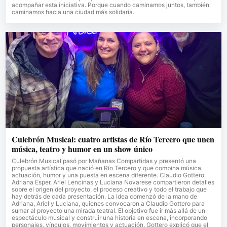
acompañar esta iniciativa. Porque cuando caminamos juntos, también
caminamos hacia una ciudad más solidaria.
Culebrón Musical: cuatro artistas de Río Tercero que unen
música, teatro y humor en un show único
Culebrón Musical pasó por Mañanas Compartidas y presentó una
propuesta artística que nació en Río Tercero y que combina música,
actuación, humor y una puesta en escena diferente. Claudio Gottero,
Adriana Esper, Ariel Lencinas y Luciana Novarese compartieron detalles
sobre el origen del proyecto, el proceso creativo y todo el trabajo que
hay detrás de cada presentación. La idea comenzó de la mano de
Adriana, Ariel y Luciana, quienes convocaron a Claudio Gottero para
sumar al proyecto una mirada teatral. El objetivo fue ir más allá de un
espectáculo musical y construir una historia en escena, incorporando
personajes, vínculos, movimientos y actuación. Gottero explicó que el