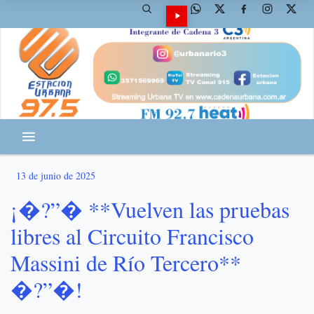
13 de junio de 2025
¡�?”� **Vuelven las pruebas
libres al Circuito Francisco
Massini de Río Tercero**
�?”�!