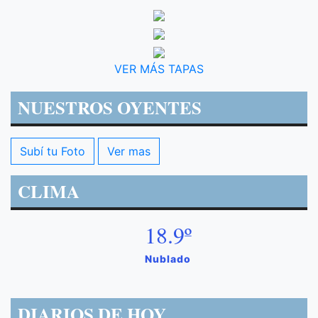
VER MÁS TAPAS
NUESTROS OYENTES
Subí tu Foto
Ver mas
CLIMA
18.9º
Nublado
DIARIOS DE HOY