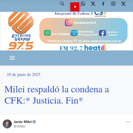
10 de junio de 2025
Milei respaldó la condena a
CFK:* Justicia. Fin*