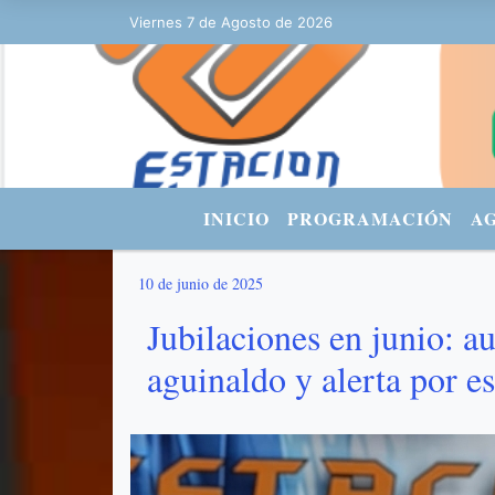
 - FACEBOOK: Estacionurbana Radiourbana - TWITTER: @fmradiourbana
Viernes 7 de Agosto de 2026
INICIO
PROGRAMACIÓN
A
10 de junio de 2025
Jubilaciones en junio: a
aguinaldo y alerta por es