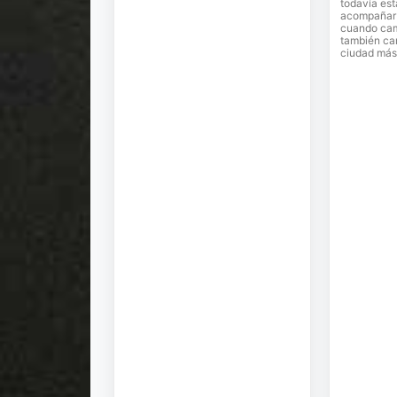
todavía est
acompañar e
cuando cam
también ca
ciudad más 