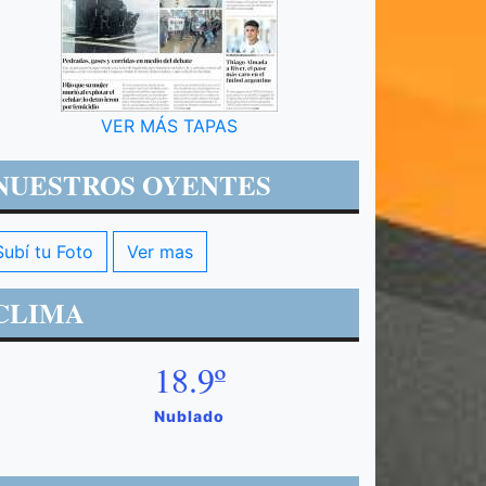
VER MÁS TAPAS
NUESTROS OYENTES
Subí tu Foto
Ver mas
CLIMA
18.9º
Nublado