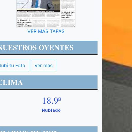
VER MÁS TAPAS
NUESTROS OYENTES
Subí tu Foto
Ver mas
CLIMA
18.9º
Nublado