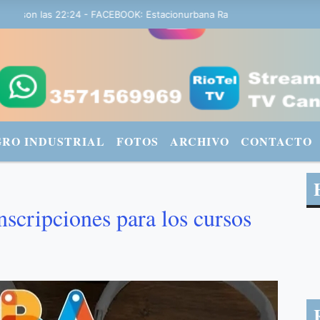
on las 22:24 - FACEBOOK: Estacionurbana Radiourbana - TWITTER: @f
GRO INDUSTRIAL
FOTOS
ARCHIVO
CONTACTO
nscripciones para los cursos