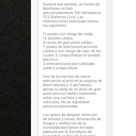
Durante ese período, el Centro de
Monitoreo recibió
aproximadamente 250 llamados al
103 (Defensa Civil). Las
intervenciones realizadas fueron
las siguientes:
11 postes con riesgo de caída.
10 árboles caídos.
4 ramas de gran porte caídas.
7 postes de telecomunicaciones
caídos o con riesgo de caer, de los
cuales 3 comprometían el tendido
eléctrico.
3 intervenciones por cableado
caído o a baja altura.
Uno de los hechos de mayor
relevancia ocurrió en la esquina de
Marín Maroto y 3 de Febrero,
donde la caída de un árbol de gran
porte provocó daños materiales
sobre una cochera y dos
vehículos. No se registraron
personas lesionadas.
Las tareas de despeje, remoción
de árboles y ramas, eliminación de
riesgos y restitución de la
transitabilidad fueron llevadas
adelante por la Secretaría de
Seguridad, el Área de Servicios