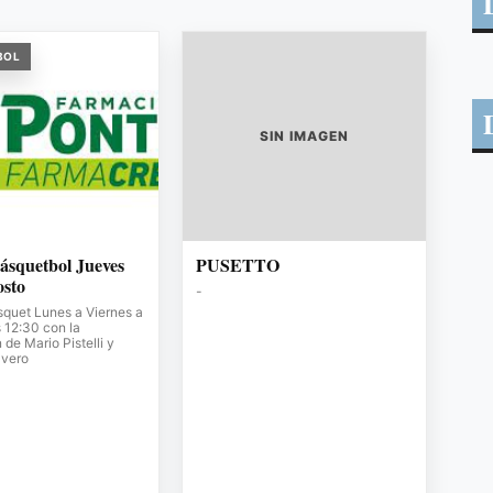
BOL
SIN IMAGEN
ásquetbol Jueves
PUSETTO
osto
-
squet Lunes a Viernes a
s 12:30 con la
de Mario Pistelli y
avero