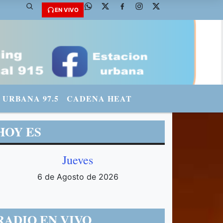
mradiourbana - INSTAGRAM: urbanario3 WHATSAPP: 3571569969
EN VIVO
URBANA 97.5
CADENA HEAT
HOY ES
Jueves
6 de Agosto de 2026
RADIO EN VIVO