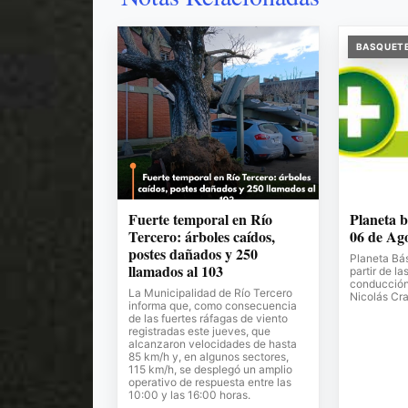
BASQUET
Fuerte temporal en Río
Planeta b
Tercero: árboles caídos,
06 de Ag
postes dañados y 250
Planeta Bá
llamados al 103
partir de la
conducción 
La Municipalidad de Río Tercero
Nicolás Cr
informa que, como consecuencia
de las fuertes ráfagas de viento
registradas este jueves, que
alcanzaron velocidades de hasta
85 km/h y, en algunos sectores,
115 km/h, se desplegó un amplio
operativo de respuesta entre las
10:00 y las 16:00 horas.