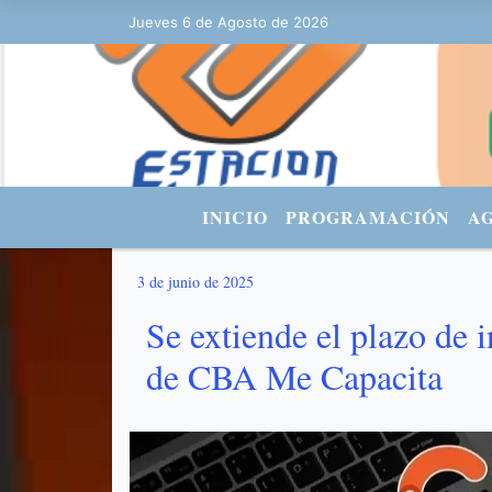
Jueves 6 de Agosto de 2026
Hoy es Jueves 6 de Agosto de 2026 y s
INICIO
PROGRAMACIÓN
A
3 de junio de 2025
Se extiende el plazo de i
de CBA Me Capacita