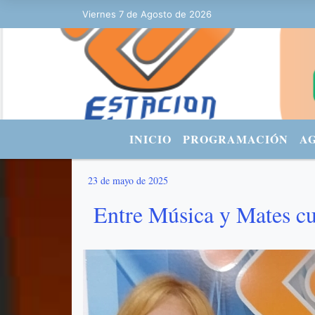
BOOK: Estacionurbana Radiourbana - TWITTER: @fmradiourbana - INST
Viernes 7 de Agosto de 2026
INICIO
PROGRAMACIÓN
A
23 de mayo de 2025
Entre Música y Mates cu