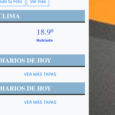
Subí tu Foto
Ver mas
CLIMA
18.9º
Nublado
DIARIOS DE HOY
VER MÁS TAPAS
DIARIOS DE HOY
VER MÁS TAPAS