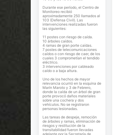
Durante ese período, el Centro de
Monitoreo recibió
aproximadamente 250 llamados al
103 (Defensa Civil). Las
intervenciones realizadas fueron
las siguientes:
11 postes con riesgo de caída.
10 árboles caídos.
4 ramas de gran porte caídas.
7 postes de telecomunicaciones
caídos o con riesgo de caer, de los
cuales 3 comprometían el tendido
eléctrico.
3 intervenciones por cableado
caído o a baja altura.
Uno de los hechos de mayor
relevancia ocurrió en la esquina de
Marín Maroto y 3 de Febrero,
donde la caída de un árbol de gran
porte provocó daños materiales
sobre una cochera y dos
vehículos. No se registraron
personas lesionadas.
Las tareas de despeje, remoción
de árboles y ramas, eliminación de
riesgos y restitución de la
transitabilidad fueron llevadas
adelante por la Secretaría de