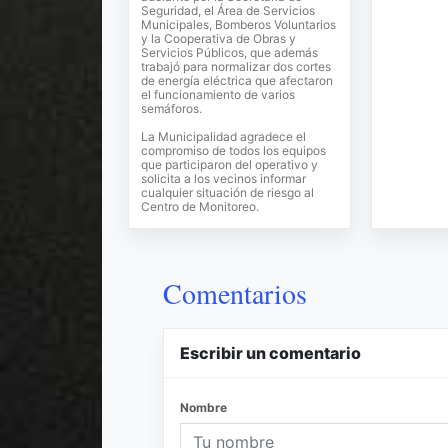
Seguridad, el Área de Servicios
Municipales, Bomberos Voluntarios
y la Cooperativa de Obras y
Servicios Públicos, que además
trabajó para normalizar dos cortes
de energía eléctrica que afectaron
el funcionamiento de varios
semáforos.
La Municipalidad agradece el
compromiso de todos los equipos
que participaron del operativo y
solicita a los vecinos informar
cualquier situación de riesgo al
Centro de Monitoreo.
Comentarios
Escribir un comentario
Nombre