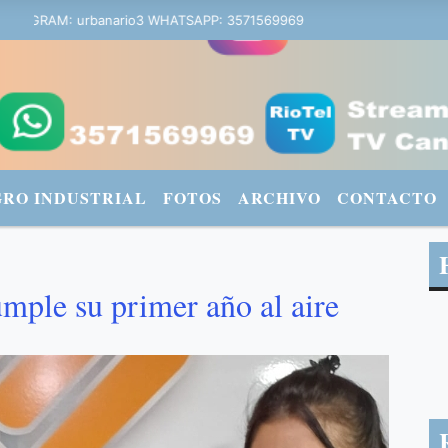
AGRAM: urbanario3 WHATSAPP: 3571569969
GRO INDUSTRIAL
FOTOS
ARCHIVO
CONTACTO
mple su primer año al aire