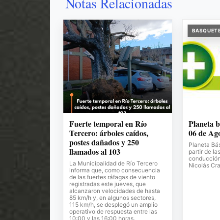
Notas Relacionadas
BASQUET
Fuerte temporal en Río
Planeta b
Tercero: árboles caídos,
06 de Ag
postes dañados y 250
Planeta Bá
llamados al 103
partir de la
conducción 
La Municipalidad de Río Tercero
Nicolás Cr
informa que, como consecuencia
de las fuertes ráfagas de viento
registradas este jueves, que
alcanzaron velocidades de hasta
85 km/h y, en algunos sectores,
115 km/h, se desplegó un amplio
operativo de respuesta entre las
10:00 y las 16:00 horas.