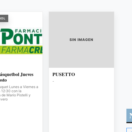
BOL
SIN IMAGEN
ásquetbol Jueves
PUSETTO
osto
-
squet Lunes a Viernes a
s 12:30 con la
de Mario Pistelli y
avero