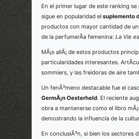
En el primer lugar de este ranking se
sigue en popularidad el
suplemento d
productos con mayor cantidad de uni
de la perfumerÃ­a femenina:
La Vie es
MÃ¡s allÃ¡ de estos productos princi
particularidades interesantes. ArtÃ­cu
sommiers, y las freidoras de aire t
Un fenÃ³meno destacable fue el caso
GermÃ¡n Oesterheld
. El reciente au
obra a mantenerse como el libro mÃ¡s
demostrando la influencia de la cultu
En conclusiÃ³n, si bien los sectores