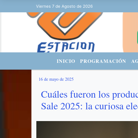
Viernes 7 de Agosto de 2026
Hoy es Viernes 7 de Agosto de 2026 y
INICIO
PROGRAMACIÓN
A
16 de mayo de 2025
Cuáles fueron los produ
Sale 2025: la curiosa el