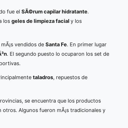
do fue el
SÃ©rum capilar hidratante
.
a los
geles de limpieza facial
y los
 mÃ¡s vendidos de
Santa Fe
. En primer lugar
Ã³n
. El segundo puesto lo ocuparon los set de
portivas.
principalmente
taladros
, repuestos de
rovincias, se encuentra que los productos
n otros. Algunos fueron mÃ¡s tradicionales y