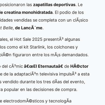
 posicionaron las
zapatillas deportivas
. Le
e creatina monohidratada
. El podio de los
dades vendidas se completa con un clÃ¡sico
t Belle,
de LancÃ´me
.
pales, el Hot Sale 2025 presentÃ³ algunas
los como el kit Starlink, los colchones y
ambiÃ©n figuraron entre los mÃ¡s demandados.
 del cÃ³mic
â€œEl Eternautaâ€
de
HÃ©ctor
ge de la adaptaciÃ³n televisiva impulsÃ³ a esta
 vendido durante los tres dÃ­as del evento,
ra popular en las decisiones de compra.
 de electrodomÃ©sticos y tecnologÃ­a