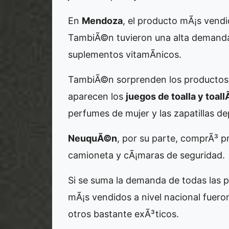
En
Mendoza
, el producto mÃ¡s vendi
TambiÃ©n tuvieron una alta demand
suplementos vitamÃ­nicos.
TambiÃ©n sorprenden los productos
aparecen los
juegos de toalla y toall
perfumes de mujer y las zapatillas de
NeuquÃ©n
, por su parte, comprÃ³ 
camioneta y cÃ¡maras de seguridad.
Si se suma la demanda de todas las p
mÃ¡s vendidos a nivel nacional fuero
otros bastante exÃ³ticos.