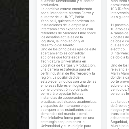
el ámbito universitario y el sector
Monitoreo r
productivo.
aproximada
La comitiva estuvo encabezada
103 (Defens
por el intendente Marcos Ferrer y
intervencio
el rector de la UNRT, Pablo
las siguient
Yannibelli, quienes recorrieron las
instalaciones de la empresa e
11 postes c
intercambiaron experiencias con
10 árboles 
referentes de Mercado Libre sobre
4 ramas de 
los desafíos actuales de la
7 postes d
logística, la innovación y el
caídos o co
desarrollo del talento.
cuales 3 c
Uno de los principales ejes de este
eléctrico.
acercamiento es consolidar
3 interven
acciones que fortalezcan la
caído o a ba
Tecnicatura Universitaria en
Logística de Cargas y Producción,
Uno de los
una carrera estratégica para el
relevancia 
perfil industrial de Río Tercero y la
Marín Marot
región. La posibilidad de
donde la ca
establecer vínculos con una de las
porte prov
empresas líderes en logística y
sobre una 
comercio electrónico del país
vehículos. 
permitirá proyectar futuras
personas l
instancias de cooperación,
prácticas, actividades académicas
Las tareas 
y espacios de intercambio que
de árboles 
acerquen a los estudiantes a las
riesgos y re
demandas del mundo laboral.
transitabil
Esta iniciativa forma parte de una
adelante po
estrategia conjunta entre la
Seguridad, 
Universidad y el Municipio para
Municipale