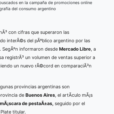
 buscados en la campaña de promociones online
grafía del consumo argentino
nÃ³ con cifras que superaron las
o interÃ©s del pÃºblico argentino por las
s. SegÃºn informaron desde
Mercado Libre
, a
esa registrÃ³ un volumen de ventas superior a
leciendo un nuevo rÃ©cord en comparaciÃ³n
gunas provincias argentinas son
rovincia de
Buenos Aires
, el artÃ­culo mÃ¡s
mÃ¡scara de pestaÃ±as,
seguido por el
late titular.