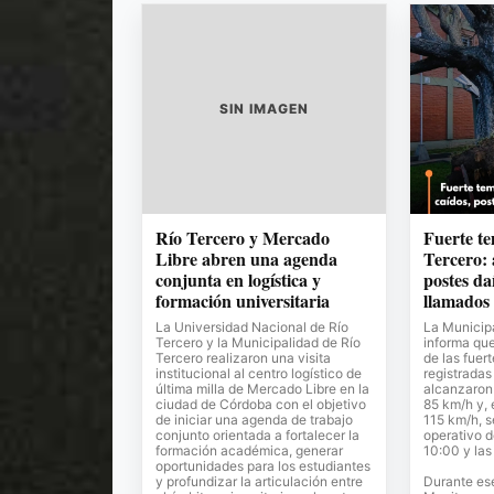
SIN IMAGEN
Río Tercero y Mercado
Fuerte t
Libre abren una agenda
Tercero: 
conjunta en logística y
postes da
formación universitaria
llamados 
La Universidad Nacional de Río
La Municipa
Tercero y la Municipalidad de Río
informa qu
Tercero realizaron una visita
de las fuer
institucional al centro logístico de
registradas
última milla de Mercado Libre en la
alcanzaron
ciudad de Córdoba con el objetivo
85 km/h y, 
de iniciar una agenda de trabajo
115 km/h, s
conjunto orientada a fortalecer la
operativo d
formación académica, generar
10:00 y las
oportunidades para los estudiantes
y profundizar la articulación entre
Durante ese