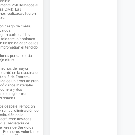
ecibió
mente 250 llamados al
a Civil). Las
nes realizadas fueron
es:
on riesgo de caída.
caídos.
gran porte caídas.
e telecomunicaciones
n riesgo de caer, de los
omprometían el tendido
ciones por cableado
ja altura.
 hechos de mayor
ocurrió en la esquina de
o y 3 de Febrero,
ída de un árbol de gran
ocó daños materiales
cochera y dos
No se registraron
esionadas.
de despeje, remoción
y ramas, eliminación de
stitución de la
idad fueron llevadas
r la Secretaría de
el Área de Servicios
s, Bomberos Voluntarios