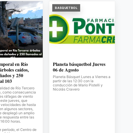
BASQUETBOL
emporal en Río
Planeta básquetbol Jueves
árboles caídos,
06 de Agosto
ñados y 250
Planeta Básquet Lunes a Viernes a
al 103
partir de las 12:30 con la
conducción de Mario Pistelli y
lidad de Río Tercero
Nicolás Cravero
e, como consecuencia
tes ráfagas de viento
 este jueves, que
 velocidades de hasta
en algunos sectores,
e desplegó un amplio
e respuesta entre las
 16:00 horas.
 período, el Centro de