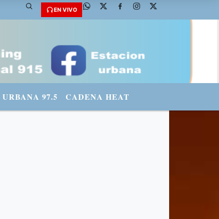
@fmradiourbana - INSTAGRAM: urbanario3 WHATSAPP: 3571569969
EN VIVO
URBANA 97.5
CADENA HEAT