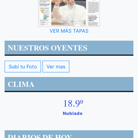
VER MÁS TAPAS
NUESTROS OYENTES
Subí tu Foto
Ver mas
CLIMA
18.9º
Nublado
DIARIOS DE HOY