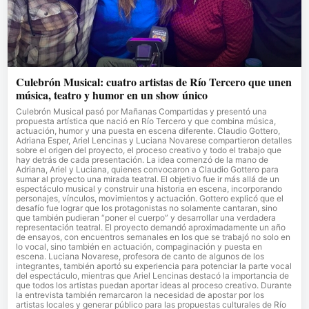
Culebrón Musical: cuatro artistas de Río Tercero que unen
música, teatro y humor en un show único
Culebrón Musical pasó por Mañanas Compartidas y presentó una
propuesta artística que nació en Río Tercero y que combina música,
actuación, humor y una puesta en escena diferente. Claudio Gottero,
Adriana Esper, Ariel Lencinas y Luciana Novarese compartieron detalles
sobre el origen del proyecto, el proceso creativo y todo el trabajo que
hay detrás de cada presentación. La idea comenzó de la mano de
Adriana, Ariel y Luciana, quienes convocaron a Claudio Gottero para
sumar al proyecto una mirada teatral. El objetivo fue ir más allá de un
espectáculo musical y construir una historia en escena, incorporando
personajes, vínculos, movimientos y actuación. Gottero explicó que el
desafío fue lograr que los protagonistas no solamente cantaran, sino
que también pudieran “poner el cuerpo” y desarrollar una verdadera
representación teatral. El proyecto demandó aproximadamente un año
de ensayos, con encuentros semanales en los que se trabajó no solo en
lo vocal, sino también en actuación, compaginación y puesta en
escena. Luciana Novarese, profesora de canto de algunos de los
integrantes, también aportó su experiencia para potenciar la parte vocal
del espectáculo, mientras que Ariel Lencinas destacó la importancia de
que todos los artistas puedan aportar ideas al proceso creativo. Durante
la entrevista también remarcaron la necesidad de apostar por los
artistas locales y generar público para las propuestas culturales de Río