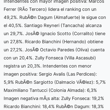
Intendentes con mayor imagen positiva: Marcos
Ferrer (RÃ­o Tercero) lidera el ranking con un
49,2%. RubÃ©n Dagum (Almafuerte) le sigue con
el 40,5%. Santiago Reyneri (Tancacha) alcanza
un 29,7%. JosÃ© Ignacio Scotto (Corralito) tiene
un 27,8%. Ricardo Bianchini (Hernando) obtiene
un 27,2%. JosÃ© Octavio Paredes (Oliva) cuenta
con un 20,4%. Zully Fonseca (Villa Ascasubi)
registra un 20,3%. Intendentes con menor
imagen positiva: Sergio Avalis (Las Perdices):
5,9% RubÃ©n Sargiotto (Dalmacio VÃ©lez): 5,7%
Maximiliano Tantucci (Colonia Almada): 6,3%
Imagen negativa mÃ¡s alta: Zully Fonseca: 19,2%
Ricardo Bianchini: 18,4% RubÃ©n Dagum: 18,3%