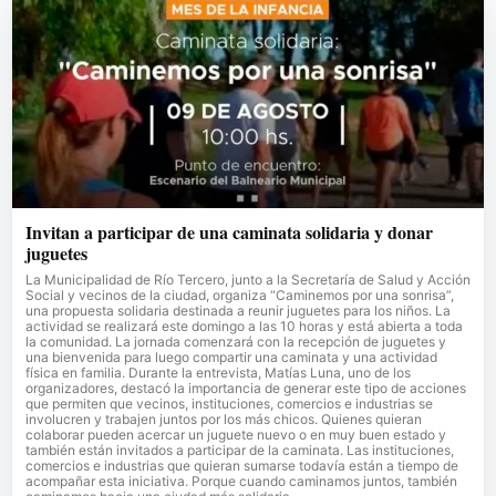
Invitan a participar de una caminata solidaria y donar
juguetes
La Municipalidad de Río Tercero, junto a la Secretaría de Salud y Acción
Social y vecinos de la ciudad, organiza “Caminemos por una sonrisa”,
una propuesta solidaria destinada a reunir juguetes para los niños. La
actividad se realizará este domingo a las 10 horas y está abierta a toda
la comunidad. La jornada comenzará con la recepción de juguetes y
una bienvenida para luego compartir una caminata y una actividad
física en familia. Durante la entrevista, Matías Luna, uno de los
organizadores, destacó la importancia de generar este tipo de acciones
que permiten que vecinos, instituciones, comercios e industrias se
involucren y trabajen juntos por los más chicos. Quienes quieran
colaborar pueden acercar un juguete nuevo o en muy buen estado y
también están invitados a participar de la caminata. Las instituciones,
comercios e industrias que quieran sumarse todavía están a tiempo de
acompañar esta iniciativa. Porque cuando caminamos juntos, también