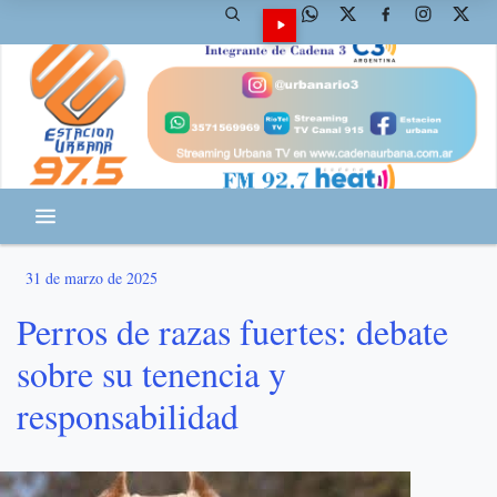
31 de marzo de 2025
Perros de razas fuertes: debate
sobre su tenencia y
responsabilidad