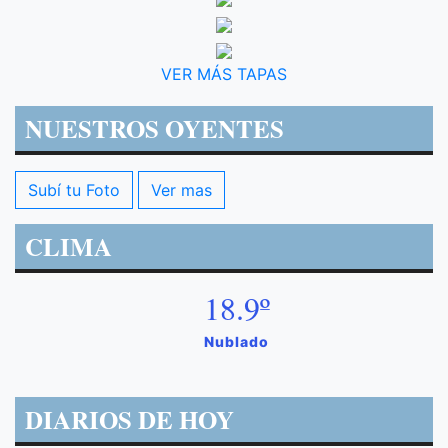
VER MÁS TAPAS
NUESTROS OYENTES
Subí tu Foto
Ver mas
CLIMA
18.9º
Nublado
DIARIOS DE HOY