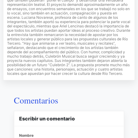
que también pudieran “poner el cuerpo” y desarrollar una verdadera
representación teatral. El proyecto demandó aproximadamente un año
de ensayos, con encuentros semanales en los que se trabajó no solo en
lo vocal, sino también en actuación, compaginación y puesta en
escena. Luciana Novarese, profesora de canto de algunos de los
integrantes, también aportó su experiencia para potenciar la parte vocal
del espectáculo, mientras que Ariel Lencinas destacó la importancia de
que todos los artistas puedan aportar ideas al proceso creativo. Durante
la entrevista también remarcaron la necesidad de apostar por los
artistas locales y generar público para las propuestas culturales de Río
Tercero. “Hay que animarse a ver teatro, musicales y recitales”,
señalaron, destacando que el crecimiento de los artistas también
depende del acompañamiento del público. Con humor, complicidad y
mucho trabajo detrás, Culebrón Musical busca seguir creciendo y ya
proyecta nuevos capítulos. Sus integrantes también dejaron abierta la
posibilidad de un futuro “Culebrón 2”. La propuesta promete mucho más
que canciones: una historia, personajes, actuación y cuatro artistas
locales que apuestan por hacer crecer la cultura desde Río Tercero.
Comentarios
Escribir un comentario
Nombre