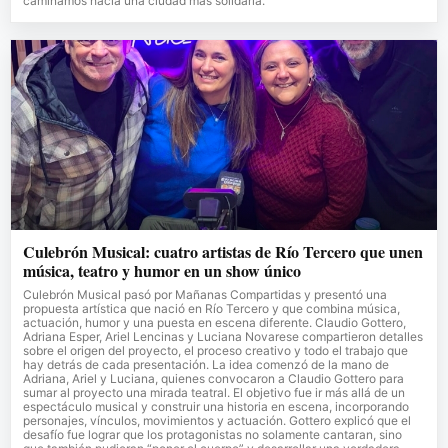
caminamos hacia una ciudad más solidaria.
Culebrón Musical: cuatro artistas de Río Tercero que unen
música, teatro y humor en un show único
Culebrón Musical pasó por Mañanas Compartidas y presentó una
propuesta artística que nació en Río Tercero y que combina música,
actuación, humor y una puesta en escena diferente. Claudio Gottero,
Adriana Esper, Ariel Lencinas y Luciana Novarese compartieron detalles
sobre el origen del proyecto, el proceso creativo y todo el trabajo que
hay detrás de cada presentación. La idea comenzó de la mano de
Adriana, Ariel y Luciana, quienes convocaron a Claudio Gottero para
sumar al proyecto una mirada teatral. El objetivo fue ir más allá de un
espectáculo musical y construir una historia en escena, incorporando
personajes, vínculos, movimientos y actuación. Gottero explicó que el
desafío fue lograr que los protagonistas no solamente cantaran, sino