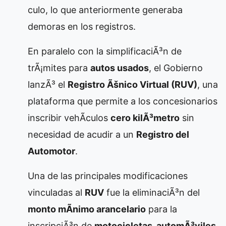
culo, lo que anteriormente generaba
demoras en los registros.
En paralelo con la simplificaciÃ³n de
trÃ¡mites para
autos usados
, el Gobierno
lanzÃ³ el
Registro Ãšnico Virtual (RUV)
, una
plataforma que permite a los concesionarios
inscribir vehÃ­culos
cero kilÃ³metro
sin
necesidad de acudir a un
Registro del
Automotor
.
Una de las principales modificaciones
vinculadas al
RUV
fue la eliminaciÃ³n del
monto mÃ­nimo arancelario
para la
inscripciÃ³n de
motocicletas, automÃ³viles