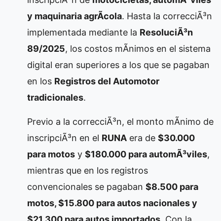
y maquinaria agrÃ­cola
. Hasta la correcciÃ³n
implementada mediante la
ResoluciÃ³n
89/2025
, los costos mÃ­nimos en el sistema
digital eran superiores a los que se pagaban
en los
Registros del Automotor
tradicionales
.
Previo a la correcciÃ³n, el monto mÃ­nimo de
inscripciÃ³n en el
RUNA
era de
$30.000
para motos
y
$180.000 para automÃ³viles
,
mientras que en los registros
convencionales se pagaban
$8.500 para
motos, $15.800 para autos nacionales y
$21.300 para autos importados
. Con la