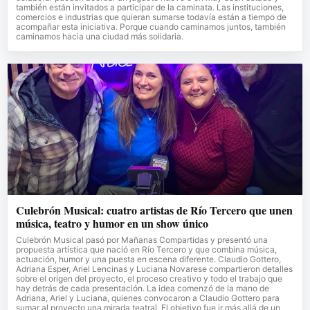
también están invitados a participar de la caminata. Las instituciones,
comercios e industrias que quieran sumarse todavía están a tiempo de
acompañar esta iniciativa. Porque cuando caminamos juntos, también
caminamos hacia una ciudad más solidaria.
Culebrón Musical: cuatro artistas de Río Tercero que unen
música, teatro y humor en un show único
Culebrón Musical pasó por Mañanas Compartidas y presentó una
propuesta artística que nació en Río Tercero y que combina música,
actuación, humor y una puesta en escena diferente. Claudio Gottero,
Adriana Esper, Ariel Lencinas y Luciana Novarese compartieron detalles
sobre el origen del proyecto, el proceso creativo y todo el trabajo que
hay detrás de cada presentación. La idea comenzó de la mano de
Adriana, Ariel y Luciana, quienes convocaron a Claudio Gottero para
sumar al proyecto una mirada teatral. El objetivo fue ir más allá de un