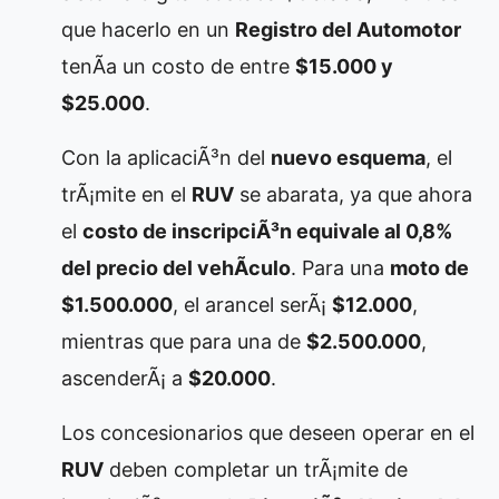
que hacerlo en un
Registro del Automotor
tenÃ­a un costo de entre
$15.000 y
$25.000
.
Con la aplicaciÃ³n del
nuevo esquema
, el
trÃ¡mite en el
RUV
se abarata, ya que ahora
el
costo de inscripciÃ³n equivale al 0,8%
del precio del vehÃ­culo
. Para una
moto de
$1.500.000
, el arancel serÃ¡
$12.000
,
mientras que para una de
$2.500.000
,
ascenderÃ¡ a
$20.000
.
Los concesionarios que deseen operar en el
RUV
deben completar un trÃ¡mite de