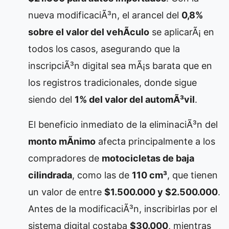
nueva modificaciÃ³n, el arancel del
0,8%
sobre el valor del vehÃ­culo
se aplicarÃ¡ en
todos los casos, asegurando que la
inscripciÃ³n digital sea mÃ¡s barata que en
los registros tradicionales, donde sigue
siendo del
1% del valor del automÃ³vil
.
El beneficio inmediato de la eliminaciÃ³n del
monto mÃ­nimo
afecta principalmente a los
compradores de
motocicletas de baja
cilindrada
, como las de
110 cm³
, que tienen
un valor de entre
$1.500.000 y $2.500.000
.
Antes de la modificaciÃ³n, inscribirlas por el
sistema digital costaba
$30.000
, mientras