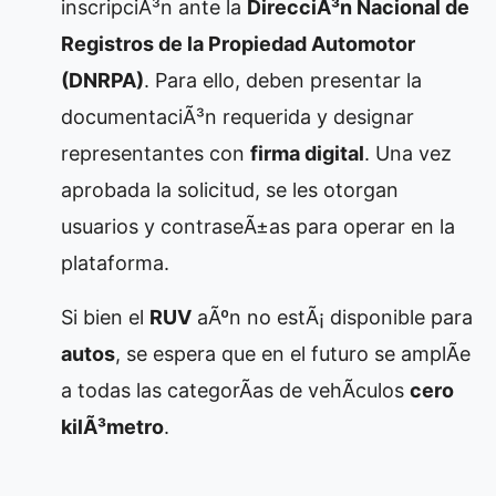
inscripciÃ³n ante la
DirecciÃ³n Nacional de
Registros de la Propiedad Automotor
(DNRPA)
. Para ello, deben presentar la
documentaciÃ³n requerida y designar
representantes con
firma digital
. Una vez
aprobada la solicitud, se les otorgan
usuarios y contraseÃ±as para operar en la
plataforma.
Si bien el
RUV
aÃºn no estÃ¡ disponible para
autos
, se espera que en el futuro se amplÃ­e
a todas las categorÃ­as de vehÃ­culos
cero
kilÃ³metro
.