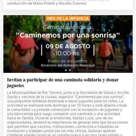
conducción de Mario Pistelli y Nicolás Cravero
Invitan a participar de una caminata solidaria y donar
juguetes
La Municipalidad de Río Tercero, junto a la Secretaría de Salud y Acción
Social y vecinos de la ciudad, organiza “Caminemos por una sonrisa”,
una propuesta solidaria destinada a reunir juguetes para los niños. La
actividad se realizará este domingo a las 10 horas y está abierta a toda
la comunidad. La jornada comenzará con la recepción de juguetes y
una bienvenida para luego compartir una caminata y una actividad
física en familia. Durante la entrevista, Matías Luna, uno de los
organizadores, destacó la importancia de generar este tipo de acciones
que permiten que vecinos, instituciones, comercios e industrias se
involucren y trabajen juntos por los más chicos. Quienes quieran
colaborar pueden acercar un juguete nuevo o en muy buen estado y