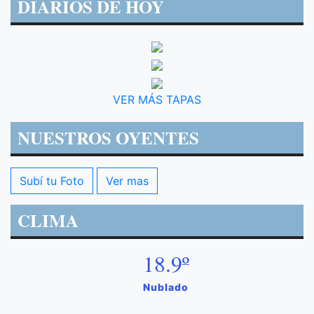
DIARIOS DE HOY
VER MÁS TAPAS
NUESTROS OYENTES
Subí tu Foto
Ver mas
CLIMA
18.9º
Nublado