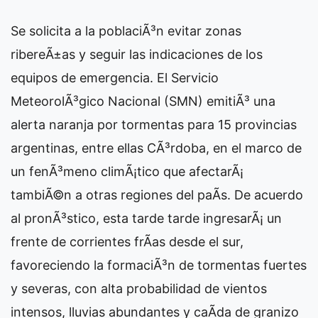
Se solicita a la poblaciÃ³n evitar zonas
ribereÃ±as y seguir las indicaciones de los
equipos de emergencia. El Servicio
MeteorolÃ³gico Nacional (SMN) emitiÃ³ una
alerta naranja por tormentas para 15 provincias
argentinas, entre ellas CÃ³rdoba, en el marco de
un fenÃ³meno climÃ¡tico que afectarÃ¡
tambiÃ©n a otras regiones del paÃ­s. De acuerdo
al pronÃ³stico, esta tarde tarde ingresarÃ¡ un
frente de corrientes frÃ­as desde el sur,
favoreciendo la formaciÃ³n de tormentas fuertes
y severas, con alta probabilidad de vientos
intensos, lluvias abundantes y caÃ­da de granizo