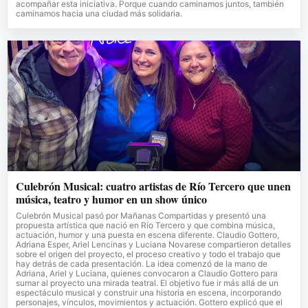
acompañar esta iniciativa. Porque cuando caminamos juntos, también
caminamos hacia una ciudad más solidaria.
Culebrón Musical: cuatro artistas de Río Tercero que unen
música, teatro y humor en un show único
Culebrón Musical pasó por Mañanas Compartidas y presentó una
propuesta artística que nació en Río Tercero y que combina música,
actuación, humor y una puesta en escena diferente. Claudio Gottero,
Adriana Esper, Ariel Lencinas y Luciana Novarese compartieron detalles
sobre el origen del proyecto, el proceso creativo y todo el trabajo que
hay detrás de cada presentación. La idea comenzó de la mano de
Adriana, Ariel y Luciana, quienes convocaron a Claudio Gottero para
sumar al proyecto una mirada teatral. El objetivo fue ir más allá de un
espectáculo musical y construir una historia en escena, incorporando
personajes, vínculos, movimientos y actuación. Gottero explicó que el