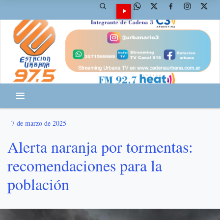
7 de marzo de 2025
Alerta naranja por tormentas:
recomendaciones para la
población