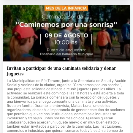
Invitan a participar de una caminata solidaria y donar
juguetes
La Municipalidad de Río Tercero, junto a la Secretaría de Salud y Acción
Social y vecinos de la ciudad, organiza “Caminemos por una sonrisa”,
una propuesta solidaria destinada a reunir juguetes para los niños. La
actividad se realizará este domingo a las 10 horas y está abierta a toda
la comunidad. La jornada comenzará con la recepción de juguetes y
una bienvenida para luego compartir una caminata y una actividad
física en familia. Durante la entrevista, Matías Luna, uno de los
organizadores, destacó la importancia de generar este tipo de acciones
que permiten que vecinos, instituciones, comercios e industrias se
involucren y trabajen juntos por los más chicos. Quienes quieran
colaborar pueden acercar un juguete nuevo o en muy buen estado y
también están invitados a participar de la caminata. Las instituciones,
comercios e industrias que quieran sumarse todavía están a tiempo de