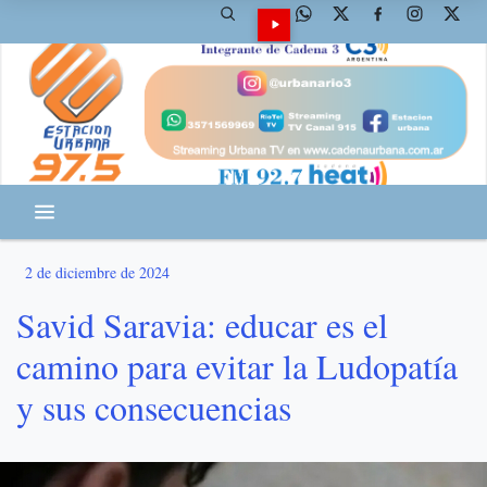
2 de diciembre de 2024
Savid Saravia: educar es el
camino para evitar la Ludopatía
y sus consecuencias