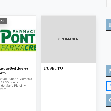
BOL
SIN IMAGEN
ásquetbol Jueves
PUSETTO
osto
-
squet Lunes a Viernes a
s 12:30 con la
de Mario Pistelli y
avero