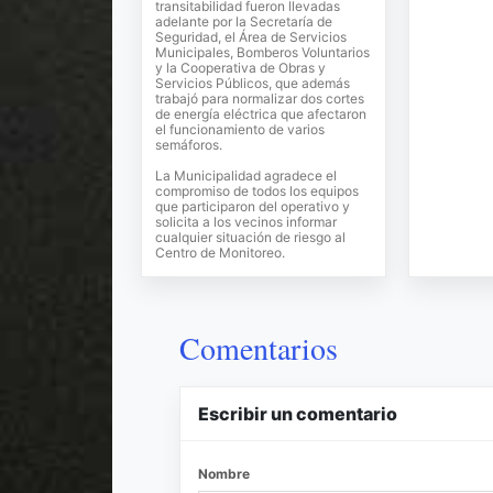
transitabilidad fueron llevadas
adelante por la Secretaría de
Seguridad, el Área de Servicios
Municipales, Bomberos Voluntarios
y la Cooperativa de Obras y
Servicios Públicos, que además
trabajó para normalizar dos cortes
de energía eléctrica que afectaron
el funcionamiento de varios
semáforos.
La Municipalidad agradece el
compromiso de todos los equipos
que participaron del operativo y
solicita a los vecinos informar
cualquier situación de riesgo al
Centro de Monitoreo.
Comentarios
Escribir un comentario
Nombre