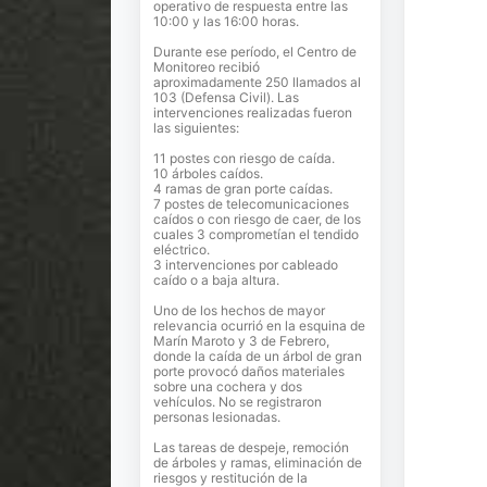
operativo de respuesta entre las
10:00 y las 16:00 horas.
Durante ese período, el Centro de
Monitoreo recibió
aproximadamente 250 llamados al
103 (Defensa Civil). Las
intervenciones realizadas fueron
las siguientes:
11 postes con riesgo de caída.
10 árboles caídos.
4 ramas de gran porte caídas.
7 postes de telecomunicaciones
caídos o con riesgo de caer, de los
cuales 3 comprometían el tendido
eléctrico.
3 intervenciones por cableado
caído o a baja altura.
Uno de los hechos de mayor
relevancia ocurrió en la esquina de
Marín Maroto y 3 de Febrero,
donde la caída de un árbol de gran
porte provocó daños materiales
sobre una cochera y dos
vehículos. No se registraron
personas lesionadas.
Las tareas de despeje, remoción
de árboles y ramas, eliminación de
riesgos y restitución de la