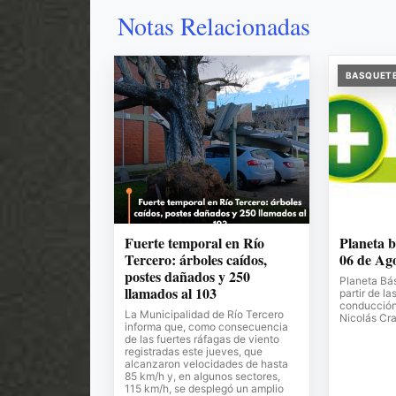
Notas Relacionadas
BASQUET
Fuerte temporal en Río
Planeta b
Tercero: árboles caídos,
06 de Ag
postes dañados y 250
Planeta Bá
llamados al 103
partir de la
conducción 
La Municipalidad de Río Tercero
Nicolás Cr
informa que, como consecuencia
de las fuertes ráfagas de viento
registradas este jueves, que
alcanzaron velocidades de hasta
85 km/h y, en algunos sectores,
115 km/h, se desplegó un amplio