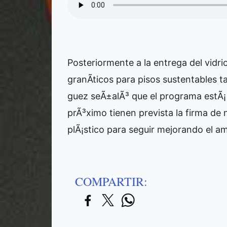
Posteriormente a la entrega del vidri
granÃ­ticos para pisos sustentables t
guez seÃ±alÃ³ que el programa estÃ¡
prÃ³ximo tienen prevista la firma de
plÃ¡stico para seguir mejorando el a
COMPARTIR: