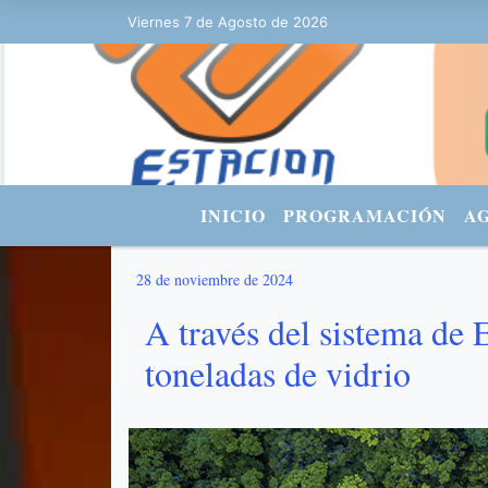
0:48 - FACEBOOK: Estacionurbana Radiourbana - TWITTER: @fmradiour
Viernes 7 de Agosto de 2026
INICIO
PROGRAMACIÓN
A
28 de noviembre de 2024
A través del sistema de 
toneladas de vidrio