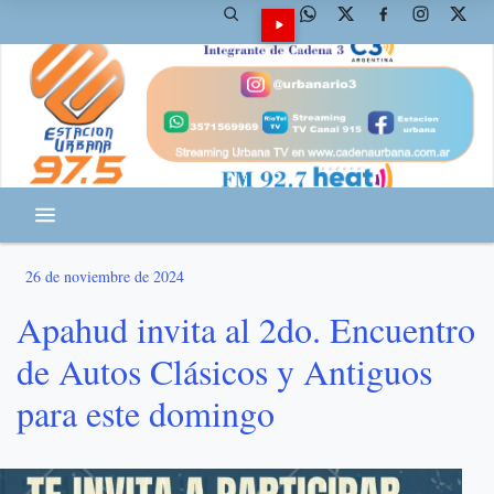
26 de noviembre de 2024
Apahud invita al 2do. Encuentro
de Autos Clásicos y Antiguos
para este domingo