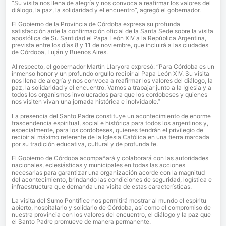
“Su visita nos llena de alegría y nos convoca a reafirmar los valores del
diálogo, la paz, la solidaridad y el encuentro”, agregó el gobernador.
El Gobierno de la Provincia de Córdoba expresa su profunda
satisfacción ante la confirmación oficial de la Santa Sede sobre la visita
apostólica de Su Santidad el Papa León XIV a la República Argentina,
prevista entre los días 8 y 11 de noviembre, que incluirá a las ciudades
de Córdoba, Luján y Buenos Aires.
Al respecto, el gobernador Martín Llaryora expresó: “Para Córdoba es un
inmenso honor y un profundo orgullo recibir al Papa León XIV. Su visita
nos llena de alegría y nos convoca a reafirmar los valores del diálogo, la
paz, la solidaridad y el encuentro. Vamos a trabajar junto a la Iglesia y a
todos los organismos involucrados para que los cordobeses y quienes
nos visiten vivan una jornada histórica e inolvidable.”
La presencia del Santo Padre constituye un acontecimiento de enorme
trascendencia espiritual, social e histórica para todos los argentinos y,
especialmente, para los cordobeses, quienes tendrán el privilegio de
recibir al máximo referente de la Iglesia Católica en una tierra marcada
por su tradición educativa, cultural y de profunda fe.
El Gobierno de Córdoba acompañará y colaborará con las autoridades
nacionales, eclesiásticas y municipales en todas las acciones
necesarias para garantizar una organización acorde con la magnitud
del acontecimiento, brindando las condiciones de seguridad, logística e
infraestructura que demanda una visita de estas características.
La visita del Sumo Pontífice nos permitirá mostrar al mundo el espíritu
abierto, hospitalario y solidario de Córdoba, así como el compromiso de
nuestra provincia con los valores del encuentro, el diálogo y la paz que
el Santo Padre promueve de manera permanente.