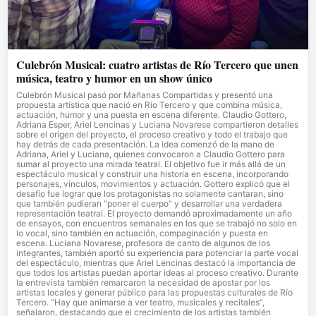
Culebrón Musical: cuatro artistas de Río Tercero que unen
música, teatro y humor en un show único
Culebrón Musical pasó por Mañanas Compartidas y presentó una
propuesta artística que nació en Río Tercero y que combina música,
actuación, humor y una puesta en escena diferente. Claudio Gottero,
Adriana Esper, Ariel Lencinas y Luciana Novarese compartieron detalles
sobre el origen del proyecto, el proceso creativo y todo el trabajo que
hay detrás de cada presentación. La idea comenzó de la mano de
Adriana, Ariel y Luciana, quienes convocaron a Claudio Gottero para
sumar al proyecto una mirada teatral. El objetivo fue ir más allá de un
espectáculo musical y construir una historia en escena, incorporando
personajes, vínculos, movimientos y actuación. Gottero explicó que el
desafío fue lograr que los protagonistas no solamente cantaran, sino
que también pudieran “poner el cuerpo” y desarrollar una verdadera
representación teatral. El proyecto demandó aproximadamente un año
de ensayos, con encuentros semanales en los que se trabajó no solo en
lo vocal, sino también en actuación, compaginación y puesta en
escena. Luciana Novarese, profesora de canto de algunos de los
integrantes, también aportó su experiencia para potenciar la parte vocal
del espectáculo, mientras que Ariel Lencinas destacó la importancia de
que todos los artistas puedan aportar ideas al proceso creativo. Durante
la entrevista también remarcaron la necesidad de apostar por los
artistas locales y generar público para las propuestas culturales de Río
Tercero. “Hay que animarse a ver teatro, musicales y recitales”,
señalaron, destacando que el crecimiento de los artistas también