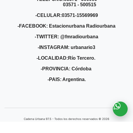
VER MÁS TAPAS
NUESTROS OYENTES
Subí tu Foto
Ver mas
CLIMA
18.9º
Nublado