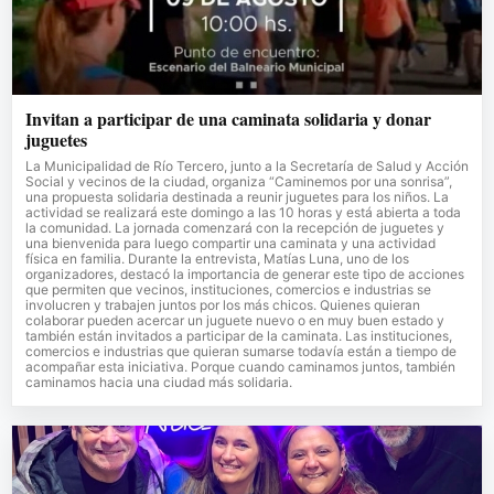
Invitan a participar de una caminata solidaria y donar
juguetes
La Municipalidad de Río Tercero, junto a la Secretaría de Salud y Acción
Social y vecinos de la ciudad, organiza “Caminemos por una sonrisa”,
una propuesta solidaria destinada a reunir juguetes para los niños. La
actividad se realizará este domingo a las 10 horas y está abierta a toda
la comunidad. La jornada comenzará con la recepción de juguetes y
una bienvenida para luego compartir una caminata y una actividad
física en familia. Durante la entrevista, Matías Luna, uno de los
organizadores, destacó la importancia de generar este tipo de acciones
que permiten que vecinos, instituciones, comercios e industrias se
involucren y trabajen juntos por los más chicos. Quienes quieran
colaborar pueden acercar un juguete nuevo o en muy buen estado y
también están invitados a participar de la caminata. Las instituciones,
comercios e industrias que quieran sumarse todavía están a tiempo de
acompañar esta iniciativa. Porque cuando caminamos juntos, también
caminamos hacia una ciudad más solidaria.