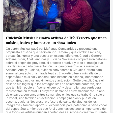
Culebrón Musical: cuatro artistas de Río Tercero que unen
música, teatro y humor en un show único
Culebrón Musical pasó por Mañanas Compartidas y presentó una
propuesta artística que nació en Río Tercero y que combina música,
actuación, humor y una puesta en escena diferente. Claudio Gottero,
Adriana Esper, Ariel Lencinas y Luciana Novarese compartieron detalles
sobre el origen del proyecto, el proceso creativo y todo el trabajo que
hay detrás de cada presentación. La idea comenzó de la mano de
Adriana, Ariel y Luciana, quienes convocaron a Claudio Gottero para
sumar al proyecto una mirada teatral. El objetivo fue ir más allá de un
espectáculo musical y construir una historia en escena, incorporando
personajes, vínculos, movimientos y actuación. Gottero explicó que el
desafío fue lograr que los protagonistas no solamente cantaran, sino
que también pudieran “poner el cuerpo” y desarrollar una verdadera
representación teatral. El proyecto demandó aproximadamente un año
de ensayos, con encuentros semanales en los que se trabajó no solo en
lo vocal, sino también en actuación, compaginación y puesta en
escena. Luciana Novarese, profesora de canto de algunos de los
integrantes, también aportó su experiencia para potenciar la parte vocal
del espectáculo, mientras que Ariel Lencinas destacó la importancia de
que todos los artistas puedan aportar ideas al proceso creativo. Durante