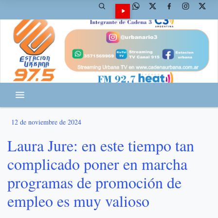
12 de noviembre de 2024
Laura Jure: en este tiempo tan
complicado poner en marcha
programas de promoción de
empleo es muy valioso