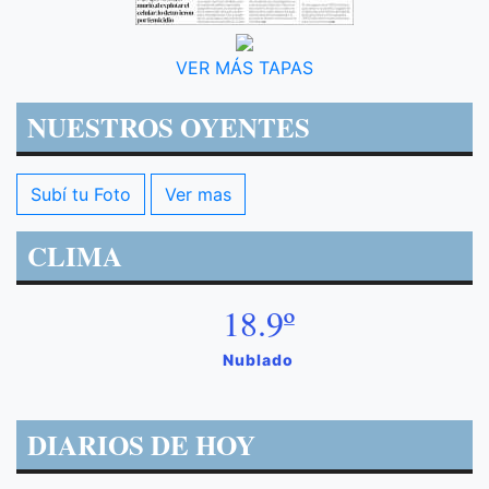
VER MÁS TAPAS
NUESTROS OYENTES
Subí tu Foto
Ver mas
CLIMA
18.9º
Nublado
DIARIOS DE HOY