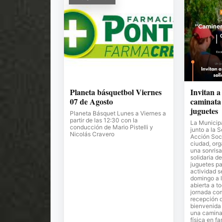
Planeta básquetbol Viernes
Invitan a
07 de Agosto
caminata 
juguetes
Planeta Básquet Lunes a Viernes a
partir de las 12:30 con la
La Municipa
conducción de Mario Pistelli y
junto a la 
Nicolás Cravero
Acción Soci
ciudad, or
una sonrisa
solidaria de
juguetes pa
actividad s
domingo a l
abierta a t
jornada co
recepción 
bienvenida 
una camina
física en fa