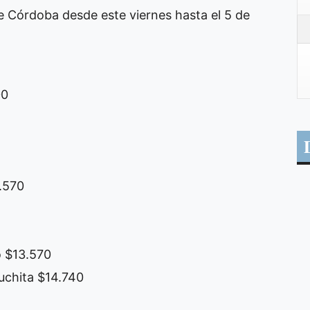
e Córdoba desde este viernes hasta el 5 de
00
.570
o $13.570
uchita $14.740