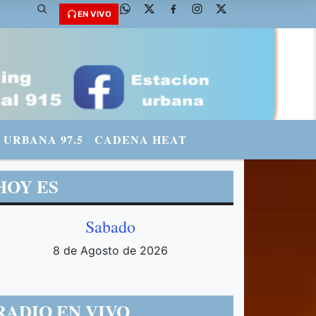
mradiourbana - INSTAGRAM: urbanario3 WHATSAPP: 3571569969
EN VIVO
URBANA 97.5
CADENA HEAT
HOY ES
Sabado
8 de Agosto de 2026
RADIO EN VIVO