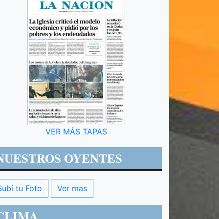
VER MÁS TAPAS
NUESTROS OYENTES
Subí tu Foto
Ver mas
CLIMA