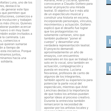
Adriana, Ariel y Luciana, quienes
 Matías Luna, uno de los
convocaron a Claudio Gottero para
es, destacó la
sumar al proyecto una mirada
 de generar este tipo
teatral. El objetivo fue ir más allá
s que permiten que
de un espectáculo musical y
stituciones, comercios e
construir una historia en escena,
se involucren y trabajen
incorporando personajes, vínculos,
los más chicos. Quienes
movimientos y actuación. Gottero
laborar pueden acercar
explicó que el desafío fue lograr
 nuevo o en muy buen
que los protagonistas no
mbién están invitados a
solamente cantaran, sino que
de la caminata. Las
también pudieran “poner el
es, comercios e
cuerpo” y desarrollar una
que quieran sumarse
verdadera representación teatral.
án a tiempo de
El proyecto demandó
sta iniciativa. Porque
aproximadamente un año de
inamos juntos,
ensayos, con encuentros
minamos hacia una
semanales en los que se trabajó no
solidaria.
solo en lo vocal, sino también en
actuación, compaginación y
puesta en escena. Luciana
Novarese, profesora de canto de
algunos de los integrantes,
también aportó su experiencia para
potenciar la parte vocal del
espectáculo, mientras que Ariel
Lencinas destacó la importancia
de que todos los artistas puedan
aportar ideas al proceso creativo.
Durante la entrevista también
remarcaron la necesidad de
apostar por los artistas locales y