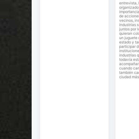
entrevista,
organizador
importancia
de accione
vecinos, in
industrias 
juntos por 
quieran co
un juguete
estado y ta
participar 
institucion
industrias 
todavía est
acompañar e
cuando cam
también ca
ciudad más 