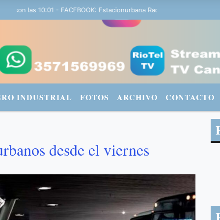
on las 10:01 - FACEBOOK: Estacionurbana Radiourbana - TWITTER: @f
GRO INDUSTRIAL
FOTOS
ARCHIVO
CONTACTO
rbanos desde el viernes