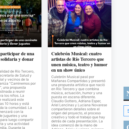
 participar de una
Culebrón Musical: cuatro
solidaria y donar
artistas de Río Tercero que
unen música, teatro y humor
en un show único
lidad de Río Tercero,
Secretaría de Salud y
Culebrón Musical pasó por
al y vecinos de la
Mañanas Compartidas y presentó
ganiza “Caminemos por
una propuesta artística que nació
”, una propuesta
en Río Tercero y que combina
stinada a reunir
música, actuación, humor y una
ra los niños. La
puesta en escena diferente.
e realizará este
Claudio Gottero, Adriana Esper,
as 10 horas y está
Ariel Lencinas y Luciana Novarese
oda la comunidad. La
compartieron detalles sobre el
menzará con la
origen del proyecto, el proceso
de juguetes y una
creativo y todo el trabajo que hay
para luego compartir
detrás de cada presentación. La
ta y una actividad
idea comenzó de la mano de
milia. Durante la