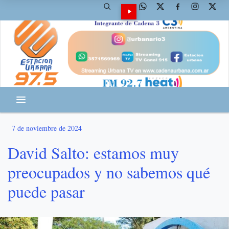
7 de noviembre de 2024
David Salto: estamos muy
preocupados y no sabemos qué
puede pasar