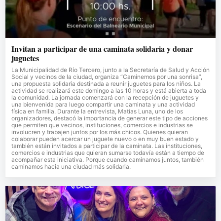
Invitan a participar de una caminata solidaria y donar
juguetes
La Municipalidad de Río Tercero, junto a la Secretaría de Salud y Acción
Social y vecinos de la ciudad, organiza “Caminemos por una sonrisa”,
una propuesta solidaria destinada a reunir juguetes para los niños. La
actividad se realizará este domingo a las 10 horas y está abierta a toda
la comunidad. La jornada comenzará con la recepción de juguetes y
una bienvenida para luego compartir una caminata y una actividad
física en familia. Durante la entrevista, Matías Luna, uno de los
organizadores, destacó la importancia de generar este tipo de acciones
que permiten que vecinos, instituciones, comercios e industrias se
involucren y trabajen juntos por los más chicos. Quienes quieran
colaborar pueden acercar un juguete nuevo o en muy buen estado y
también están invitados a participar de la caminata. Las instituciones,
comercios e industrias que quieran sumarse todavía están a tiempo de
acompañar esta iniciativa. Porque cuando caminamos juntos, también
caminamos hacia una ciudad más solidaria.