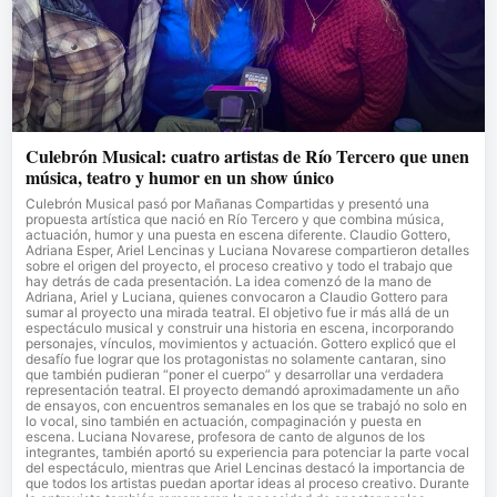
Culebrón Musical: cuatro artistas de Río Tercero que unen
música, teatro y humor en un show único
Culebrón Musical pasó por Mañanas Compartidas y presentó una
propuesta artística que nació en Río Tercero y que combina música,
actuación, humor y una puesta en escena diferente. Claudio Gottero,
Adriana Esper, Ariel Lencinas y Luciana Novarese compartieron detalles
sobre el origen del proyecto, el proceso creativo y todo el trabajo que
hay detrás de cada presentación. La idea comenzó de la mano de
Adriana, Ariel y Luciana, quienes convocaron a Claudio Gottero para
sumar al proyecto una mirada teatral. El objetivo fue ir más allá de un
espectáculo musical y construir una historia en escena, incorporando
personajes, vínculos, movimientos y actuación. Gottero explicó que el
desafío fue lograr que los protagonistas no solamente cantaran, sino
que también pudieran “poner el cuerpo” y desarrollar una verdadera
representación teatral. El proyecto demandó aproximadamente un año
de ensayos, con encuentros semanales en los que se trabajó no solo en
lo vocal, sino también en actuación, compaginación y puesta en
escena. Luciana Novarese, profesora de canto de algunos de los
integrantes, también aportó su experiencia para potenciar la parte vocal
del espectáculo, mientras que Ariel Lencinas destacó la importancia de
que todos los artistas puedan aportar ideas al proceso creativo. Durante