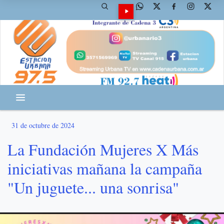
31 de octubre de 2024
La Fundación Mujeres X Más
iniciativas mañana la campaña
"Un juguete... una sonrisa"