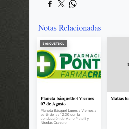
Notas Relacionadas
BASQUETBOL
Planeta básquetbol Viernes
Matias l
07 de Agosto
.
Planeta Básquet Lunes a Viernes a
partir de las 12:30 con la
conducción de Mario Pistelli y
Nicolás Cravero