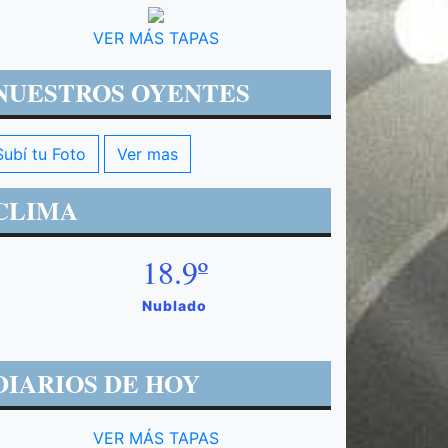
VER MÁS TAPAS
NUESTROS OYENTES
Subí tu Foto
Ver mas
CLIMA
18.9º
Nublado
DIARIOS DE HOY
VER MÁS TAPAS