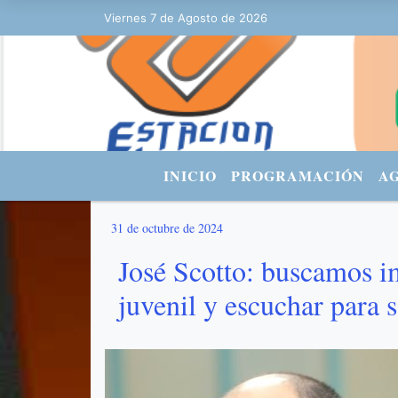
5:06 - FACEBOOK: Estacionurbana Radiourbana - TWITTER: @fmradiour
Viernes 7 de Agosto de 2026
INICIO
PROGRAMACIÓN
A
31 de octubre de 2024
José Scotto: buscamos im
juvenil y escuchar para 