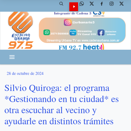
28 de octubre de 2024
Silvio Quiroga: el programa
*Gestionando en tu ciudad* es
otra escuchar al vecino y
ayudarle en distintos trámites