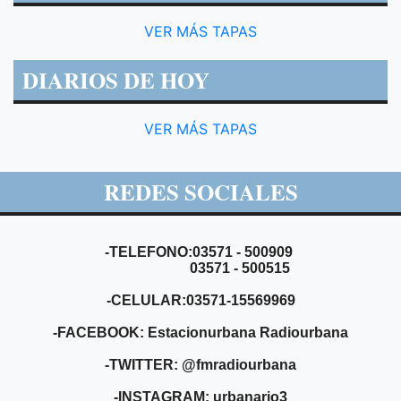
VER MÁS TAPAS
DIARIOS DE HOY
VER MÁS TAPAS
REDES SOCIALES
-TELEFONO:03571 - 500909
03571 - 500515
-CELULAR:03571-15569969
-FACEBOOK: Estacionurbana Radiourbana
-TWITTER: @fmradiourbana
-INSTAGRAM: urbanario3