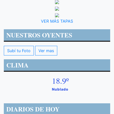
VER MÁS TAPAS
NUESTROS OYENTES
Subí tu Foto
Ver mas
CLIMA
18.9º
Nublado
DIARIOS DE HOY