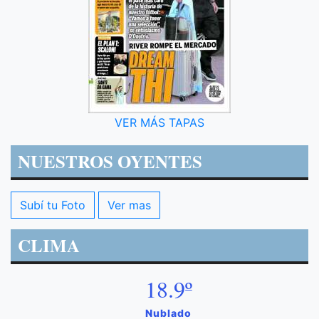
VER MÁS TAPAS
NUESTROS OYENTES
Subí tu Foto
Ver mas
CLIMA
18.9º
Nublado