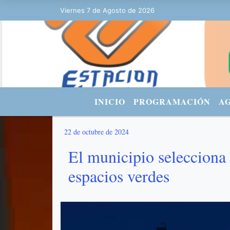
Viernes 7 de Agosto de 2026
Hoy es Viernes 7 de Agosto de 2026 y 
INICIO
PROGRAMACIÓN
A
22 de octubre de 2024
El municipio selecciona 
espacios verdes