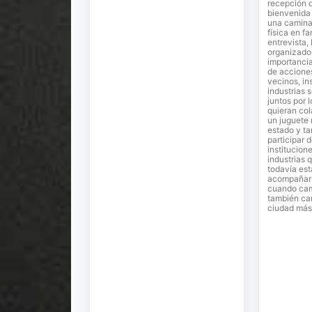
recepción 
bienvenida 
una camina
física en fa
entrevista,
organizador
importancia
de accione
vecinos, in
industrias 
juntos por 
quieran co
un juguete
estado y ta
participar 
institucion
industrias 
todavía est
acompañar e
cuando cam
también ca
ciudad más 