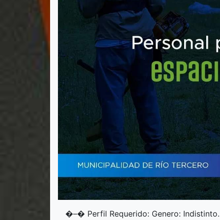
�–�️ Perfil Requerido: Genero: Indistinto