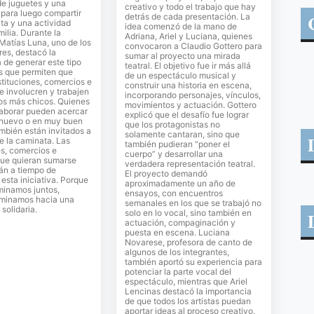
de juguetes y una
creativo y todo el trabajo que hay
para luego compartir
detrás de cada presentación. La
ta y una actividad
idea comenzó de la mano de
milia. Durante la
Adriana, Ariel y Luciana, quienes
 Matías Luna, uno de los
convocaron a Claudio Gottero para
es, destacó la
sumar al proyecto una mirada
 de generar este tipo
teatral. El objetivo fue ir más allá
s que permiten que
de un espectáculo musical y
stituciones, comercios e
construir una historia en escena,
se involucren y trabajen
incorporando personajes, vínculos,
los más chicos. Quienes
movimientos y actuación. Gottero
laborar pueden acercar
explicó que el desafío fue lograr
 nuevo o en muy buen
que los protagonistas no
mbién están invitados a
solamente cantaran, sino que
de la caminata. Las
también pudieran “poner el
es, comercios e
cuerpo” y desarrollar una
que quieran sumarse
verdadera representación teatral.
án a tiempo de
El proyecto demandó
sta iniciativa. Porque
aproximadamente un año de
inamos juntos,
ensayos, con encuentros
minamos hacia una
semanales en los que se trabajó no
solidaria.
solo en lo vocal, sino también en
actuación, compaginación y
puesta en escena. Luciana
Novarese, profesora de canto de
algunos de los integrantes,
también aportó su experiencia para
potenciar la parte vocal del
espectáculo, mientras que Ariel
Lencinas destacó la importancia
de que todos los artistas puedan
aportar ideas al proceso creativo.