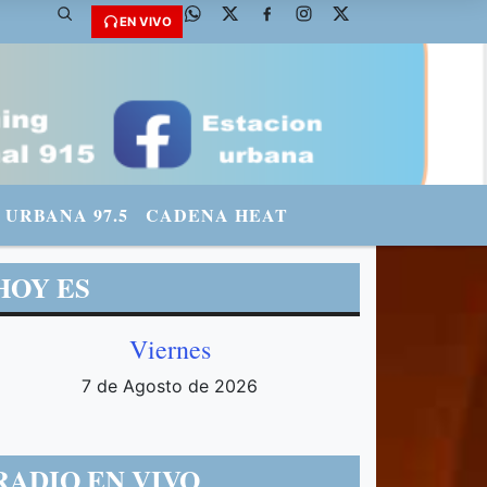
fmradiourbana - INSTAGRAM: urbanario3 WHATSAPP: 3571569969
EN VIVO
URBANA 97.5
CADENA HEAT
HOY ES
Viernes
7 de Agosto de 2026
RADIO EN VIVO