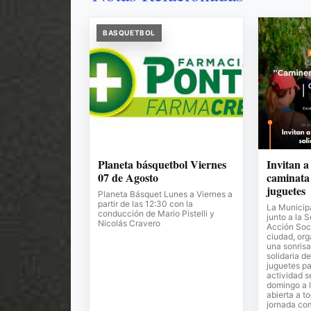
BASQUETBOL
Planeta básquetbol Viernes
Invitan a
07 de Agosto
caminata 
juguetes
Planeta Básquet Lunes a Viernes a
partir de las 12:30 con la
La Municipa
conducción de Mario Pistelli y
junto a la 
Nicolás Cravero
Acción Soci
ciudad, or
una sonrisa
solidaria de
juguetes pa
actividad s
domingo a l
abierta a t
jornada co