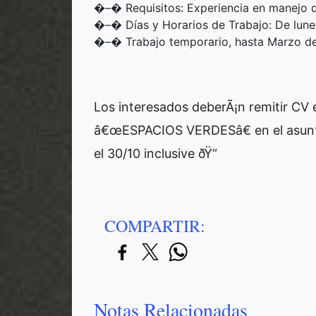
�–�️ Requisitos: Experiencia en manejo 
�–�️ Días y Horarios de Trabajo: De lune
�–�️ Trabajo temporario, hasta Marzo d
Los interesados deberÃ¡n remitir CV 
â€œESPACIOS VERDESâ€ en el asunt
el 30/10 inclusive ðŸ“
COMPARTIR:
Notas Relacionadas