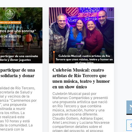
 participar de una
Culebrón Musical: cuatro
solidaria y donar
artistas de Río Tercero que
unen música, teatro y humor
en un show único
lidad de Río Tercero,
Secretaría de Salud y
Culebrón Musical pasó por
al y vecinos de la
Mañanas Compartidas y presentó
ganiza “Caminemos por
una propuesta artística que nació
”, una propuesta
en Río Tercero y que combina
stinada a reunir
música, actuación, humor y una
ra los niños. La
puesta en escena diferente.
e realizará este
Claudio Gottero, Adriana Esper,
as 10 horas y está
Ariel Lencinas y Luciana Novarese
oda la comunidad. La
compartieron detalles sobre el
menzará con la
origen del proyecto, el proceso