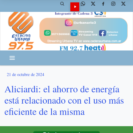
21 de octubre de 2024
Aliciardi: el ahorro de energía
está relacionado con el uso más
eficiente de la misma