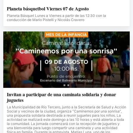
Planeta básquetbol Viernes 07 de Agosto
Planeta Básquet Lunes a Viernes a partir de las 12:30 con la
conducción de Mario Pistelli y Nicolás Cravero
Invitan a participar de una caminata solidaria y donar
juguetes
La Municipalidad de Río Tercero, junto a la Secretaría de Salud y Acción
Social y vecinos de la ciudad, organiza “Caminemos por una sonrisa”,
una propuesta solidaria destinada a reunir juguetes para los niños. La
actividad se realizará este domingo a las 10 horas y está abierta a toda
la comunidad. La jornada comenzará con la recepción de juguetes y
una bienvenida para luego compartir una caminata y una actividad
física en familia. Durante la entrevista, Matías Luna, uno de los