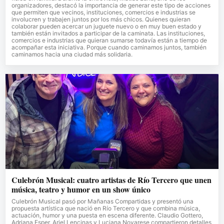
organizadores, destacó la importancia de generar este tipo de acciones
que permiten que vecinos, instituciones, comercios e industrias se
involucren y trabajen juntos por los más chicos. Quienes quieran
colaborar pueden acercar un juguete nuevo o en muy buen estado y
también están invitados a participar de la caminata. Las instituciones,
comercios e industrias que quieran sumarse todavía están a tiempo de
acompañar esta iniciativa. Porque cuando caminamos juntos, también
caminamos hacia una ciudad más solidaria.
Culebrón Musical: cuatro artistas de Río Tercero que unen
música, teatro y humor en un show único
Culebrón Musical pasó por Mañanas Compartidas y presentó una
propuesta artística que nació en Río Tercero y que combina música,
actuación, humor y una puesta en escena diferente. Claudio Gottero,
Adriana Esper, Ariel Lencinas y Luciana Novarese compartieron detalles