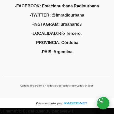
-FACEBOOK: Estacionurbana Radiourbana
-TWITTER: @fmradiourbana
-INSTAGRAM: urbanario3
-LOCALIDAD:Río Tercero.
-PROVINCIA: Córdoba
-PAIS: Argentina.
Cadena Urbana ​97.5 - Todos los derechos reservados © 2026
Desarrollado por
', {'name':'b'}); ga('b.send', 'pageview');