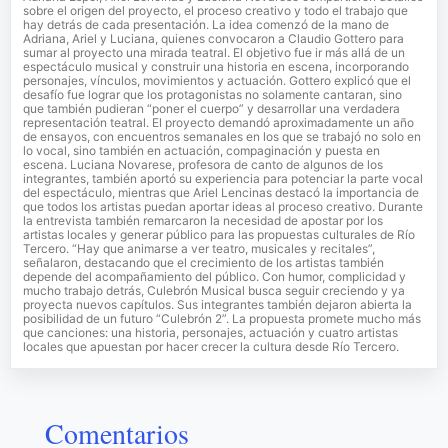
sobre el origen del proyecto, el proceso creativo y todo el trabajo que
hay detrás de cada presentación. La idea comenzó de la mano de
Adriana, Ariel y Luciana, quienes convocaron a Claudio Gottero para
sumar al proyecto una mirada teatral. El objetivo fue ir más allá de un
espectáculo musical y construir una historia en escena, incorporando
personajes, vínculos, movimientos y actuación. Gottero explicó que el
desafío fue lograr que los protagonistas no solamente cantaran, sino
que también pudieran “poner el cuerpo” y desarrollar una verdadera
representación teatral. El proyecto demandó aproximadamente un año
de ensayos, con encuentros semanales en los que se trabajó no solo en
lo vocal, sino también en actuación, compaginación y puesta en
escena. Luciana Novarese, profesora de canto de algunos de los
integrantes, también aportó su experiencia para potenciar la parte vocal
del espectáculo, mientras que Ariel Lencinas destacó la importancia de
que todos los artistas puedan aportar ideas al proceso creativo. Durante
la entrevista también remarcaron la necesidad de apostar por los
artistas locales y generar público para las propuestas culturales de Río
Tercero. “Hay que animarse a ver teatro, musicales y recitales”,
señalaron, destacando que el crecimiento de los artistas también
depende del acompañamiento del público. Con humor, complicidad y
mucho trabajo detrás, Culebrón Musical busca seguir creciendo y ya
proyecta nuevos capítulos. Sus integrantes también dejaron abierta la
posibilidad de un futuro “Culebrón 2”. La propuesta promete mucho más
que canciones: una historia, personajes, actuación y cuatro artistas
locales que apuestan por hacer crecer la cultura desde Río Tercero.
Comentarios