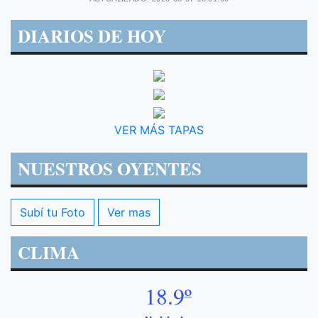
DIARIOS DE HOY
VER MÁS TAPAS
NUESTROS OYENTES
Subí tu Foto
Ver mas
CLIMA
18.9º