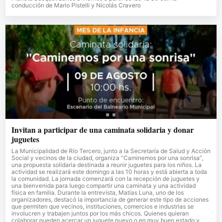
conducción de Mario Pistelli y Nicolás Cravero
Invitan a participar de una caminata solidaria y donar
juguetes
La Municipalidad de Río Tercero, junto a la Secretaría de Salud y Acción
Social y vecinos de la ciudad, organiza “Caminemos por una sonrisa”,
una propuesta solidaria destinada a reunir juguetes para los niños. La
actividad se realizará este domingo a las 10 horas y está abierta a toda
la comunidad. La jornada comenzará con la recepción de juguetes y
una bienvenida para luego compartir una caminata y una actividad
física en familia. Durante la entrevista, Matías Luna, uno de los
organizadores, destacó la importancia de generar este tipo de acciones
que permiten que vecinos, instituciones, comercios e industrias se
involucren y trabajen juntos por los más chicos. Quienes quieran
colaborar pueden acercar un juguete nuevo o en muy buen estado y