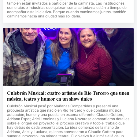
también están invitados a participar de la caminata. Las instituciones,
comercios e industrias que quieran sumarse todavía están a tiempo de
acompañar esta iniciativa. Porque cuando caminamos juntos, también
caminamos hacia una ciudad más solidaria.
Culebrón Musical: cuatro artistas de Río Tercero que unen
música, teatro y humor en un show único
Culebrón Musical pasó por Mañanas Compartidas y presentó una
propuesta artística que nació en Río Tercero y que combina música,
actuación, humor y una puesta en escena diferente. Claudio Gottero,
Adriana Esper, Ariel Lencinas y Luciana Novarese compartieron detalles
sobre el origen del proyecto, el proceso creativo y todo el trabajo que
hay detrás de cada presentación. La idea comenzó de la mano de
Adriana, Ariel y Luciana, quienes convocaron a Claudio Gottero para
sumar al proyecto una mirada teatral. El objetivo fue ir más allá de un