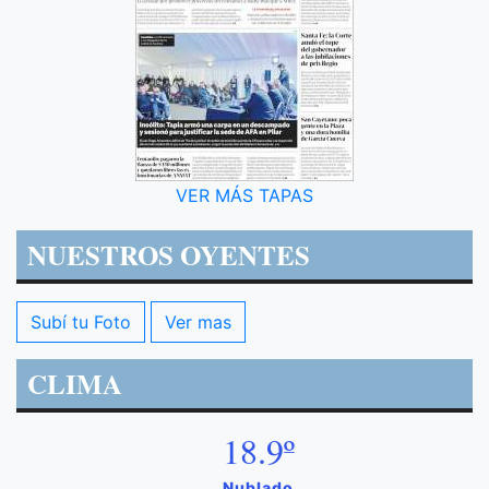
VER MÁS TAPAS
NUESTROS OYENTES
Subí tu Foto
Ver mas
CLIMA
18.9º
Nublado