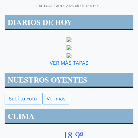
ACTUALIZADO: 2026-08-05 18:01:00
DIARIOS DE HOY
VER MÁS TAPAS
NUESTROS OYENTES
Subí tu Foto
Ver mas
CLIMA
18.9º