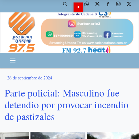
26 de septiembre de 2024
Parte policial: Masculino fue
detendio por provocar incendio
de pastizales