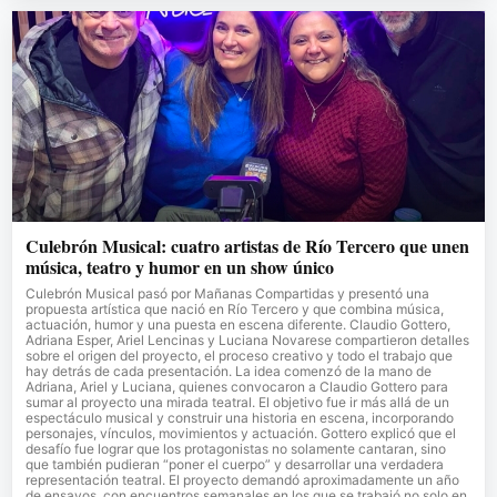
Culebrón Musical: cuatro artistas de Río Tercero que unen
música, teatro y humor en un show único
Culebrón Musical pasó por Mañanas Compartidas y presentó una
propuesta artística que nació en Río Tercero y que combina música,
actuación, humor y una puesta en escena diferente. Claudio Gottero,
Adriana Esper, Ariel Lencinas y Luciana Novarese compartieron detalles
sobre el origen del proyecto, el proceso creativo y todo el trabajo que
hay detrás de cada presentación. La idea comenzó de la mano de
Adriana, Ariel y Luciana, quienes convocaron a Claudio Gottero para
sumar al proyecto una mirada teatral. El objetivo fue ir más allá de un
espectáculo musical y construir una historia en escena, incorporando
personajes, vínculos, movimientos y actuación. Gottero explicó que el
desafío fue lograr que los protagonistas no solamente cantaran, sino
que también pudieran “poner el cuerpo” y desarrollar una verdadera
representación teatral. El proyecto demandó aproximadamente un año
de ensayos, con encuentros semanales en los que se trabajó no solo en