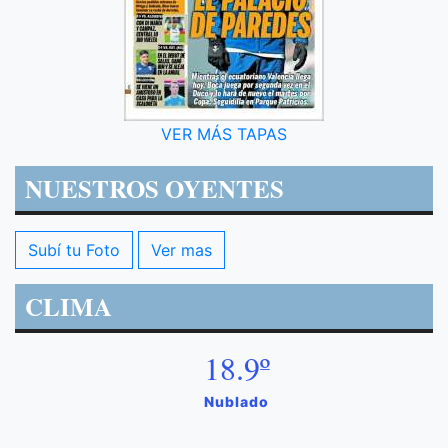
VER MÁS TAPAS
NUESTROS OYENTES
Subí tu Foto
Ver mas
CLIMA
18.9º
Nublado