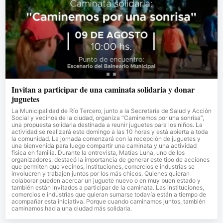
Invitan a participar de una caminata solidaria y donar
juguetes
La Municipalidad de Río Tercero, junto a la Secretaría de Salud y Acción
Social y vecinos de la ciudad, organiza “Caminemos por una sonrisa”,
una propuesta solidaria destinada a reunir juguetes para los niños. La
actividad se realizará este domingo a las 10 horas y está abierta a toda
la comunidad. La jornada comenzará con la recepción de juguetes y
una bienvenida para luego compartir una caminata y una actividad
física en familia. Durante la entrevista, Matías Luna, uno de los
organizadores, destacó la importancia de generar este tipo de acciones
que permiten que vecinos, instituciones, comercios e industrias se
involucren y trabajen juntos por los más chicos. Quienes quieran
colaborar pueden acercar un juguete nuevo o en muy buen estado y
también están invitados a participar de la caminata. Las instituciones,
comercios e industrias que quieran sumarse todavía están a tiempo de
acompañar esta iniciativa. Porque cuando caminamos juntos, también
caminamos hacia una ciudad más solidaria.