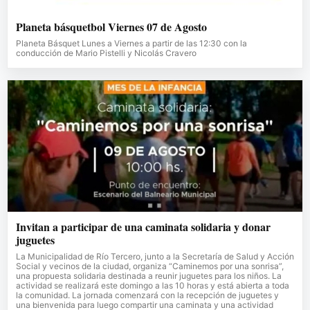
Planeta básquetbol Viernes 07 de Agosto
Planeta Básquet Lunes a Viernes a partir de las 12:30 con la
conducción de Mario Pistelli y Nicolás Cravero
Invitan a participar de una caminata solidaria y donar
juguetes
La Municipalidad de Río Tercero, junto a la Secretaría de Salud y Acción
Social y vecinos de la ciudad, organiza “Caminemos por una sonrisa”,
una propuesta solidaria destinada a reunir juguetes para los niños. La
actividad se realizará este domingo a las 10 horas y está abierta a toda
la comunidad. La jornada comenzará con la recepción de juguetes y
una bienvenida para luego compartir una caminata y una actividad