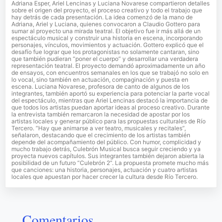
Adriana Esper, Ariel Lencinas y Luciana Novarese compartieron detalles
sobre el origen del proyecto, el proceso creativo y todo el trabajo que
hay detrás de cada presentación. La idea comenzó de la mano de
Adriana, Ariel y Luciana, quienes convocaron a Claudio Gottero para
sumar al proyecto una mirada teatral. El objetivo fue ir más allá de un
espectáculo musical y construir una historia en escena, incorporando
personajes, vínculos, movimientos y actuación. Gottero explicó que el
desafío fue lograr que los protagonistas no solamente cantaran, sino
que también pudieran “poner el cuerpo” y desarrollar una verdadera
representación teatral. El proyecto demandó aproximadamente un año
de ensayos, con encuentros semanales en los que se trabajó no solo en
lo vocal, sino también en actuación, compaginación y puesta en
escena. Luciana Novarese, profesora de canto de algunos de los
integrantes, también aportó su experiencia para potenciar la parte vocal
del espectáculo, mientras que Ariel Lencinas destacó la importancia de
que todos los artistas puedan aportar ideas al proceso creativo. Durante
la entrevista también remarcaron la necesidad de apostar por los
artistas locales y generar público para las propuestas culturales de Río
Tercero. “Hay que animarse a ver teatro, musicales y recitales”,
señalaron, destacando que el crecimiento de los artistas también
depende del acompañamiento del público. Con humor, complicidad y
mucho trabajo detrás, Culebrón Musical busca seguir creciendo y ya
proyecta nuevos capítulos. Sus integrantes también dejaron abierta la
posibilidad de un futuro “Culebrón 2”. La propuesta promete mucho más
que canciones: una historia, personajes, actuación y cuatro artistas
locales que apuestan por hacer crecer la cultura desde Río Tercero.
Comentarios