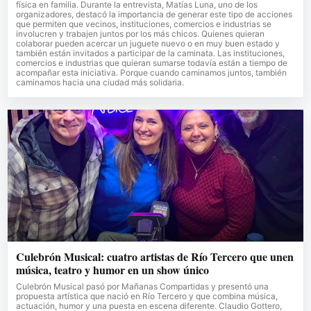
física en familia. Durante la entrevista, Matías Luna, uno de los
organizadores, destacó la importancia de generar este tipo de acciones
que permiten que vecinos, instituciones, comercios e industrias se
involucren y trabajen juntos por los más chicos. Quienes quieran
colaborar pueden acercar un juguete nuevo o en muy buen estado y
también están invitados a participar de la caminata. Las instituciones,
comercios e industrias que quieran sumarse todavía están a tiempo de
acompañar esta iniciativa. Porque cuando caminamos juntos, también
caminamos hacia una ciudad más solidaria.
Culebrón Musical: cuatro artistas de Río Tercero que unen
música, teatro y humor en un show único
Culebrón Musical pasó por Mañanas Compartidas y presentó una
propuesta artística que nació en Río Tercero y que combina música,
actuación, humor y una puesta en escena diferente. Claudio Gottero,