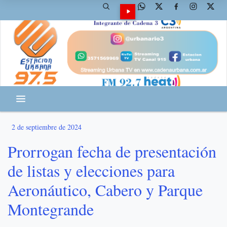
2 de septiembre de 2024
Prorrogan fecha de presentación
de listas y elecciones para
Aeronáutico, Cabero y Parque
Montegrande