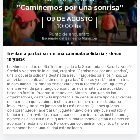
Invitan a participar de una caminata solidaria y donar
juguetes
La Municipalidad de Río Tercero, junto a la Secretaría de Salud y Acción
Social y vecinos de la ciudad, organiza “Caminemos por una sonrisa”,
una propuesta solidaria destinada a reunir juguetes para los niños. La
actividad se realizará este domingo a las 10 horas y está abierta a toda
la comunidad. La jornada comenzará con la recepción de juguetes y
una bienvenida para luego compartir una caminata y una actividad
física en familia. Durante la entrevista, Matías Luna, uno de los
organizadores, destacó la importancia de generar este tipo de acciones
que permiten que vecinos, instituciones, comercios e industrias se
involucren y trabajen juntos por los más chicos. Quienes quieran
colaborar pueden acercar un juguete nuevo o en muy buen estado y
también están invitados a participar de la caminata. Las instituciones,
comercios e industrias que quieran sumarse todavía están a tiempo de
acompañar esta iniciativa. Porque cuando caminamos juntos, también
caminamos hacia una ciudad más solidaria.