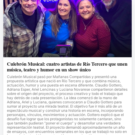
Culebrón Musical: cuatro artistas de Río Tercero que unen
música, teatro y humor en un show único
Culebrón Musical pasó por Mañanas Compartidas y presentó una
propuesta artística que nació en Río Tercero y que combina música,
actuación, humor y una puesta en escena diferente. Claudio Gottero,
Adriana Esper, Ariel Lencinas y Luciana Novarese compartieron detalles
sobre el origen del proyecto, el proceso creativo y todo el trabajo que
hay detrás de cada presentación. La idea comenzó de la mano de
Adriana, Ariel y Luciana, quienes convocaron a Claudio Gottero para
sumar al proyecto una mirada teatral. El objetivo fue ir más allá de un
espectáculo musical y construir una historia en escena, incorporando
personajes, vínculos, movimientos y actuación. Gottero explicó que el
desafío fue lograr que los protagonistas no solamente cantaran, sino
que también pudieran “poner el cuerpo” y desarrollar una verdadera
representación teatral. El proyecto demandó aproximadamente un año
de ensayos, con encuentros semanales en los que se trabajó no solo en