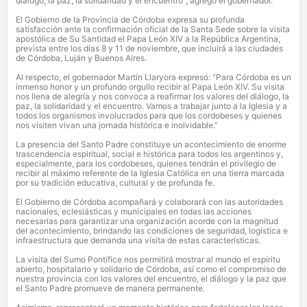
diálogo, la paz, la solidaridad y el encuentro”, agregó el gobernador.
El Gobierno de la Provincia de Córdoba expresa su profunda
satisfacción ante la confirmación oficial de la Santa Sede sobre la visita
apostólica de Su Santidad el Papa León XIV a la República Argentina,
prevista entre los días 8 y 11 de noviembre, que incluirá a las ciudades
de Córdoba, Luján y Buenos Aires.
Al respecto, el gobernador Martín Llaryora expresó: “Para Córdoba es un
inmenso honor y un profundo orgullo recibir al Papa León XIV. Su visita
nos llena de alegría y nos convoca a reafirmar los valores del diálogo, la
paz, la solidaridad y el encuentro. Vamos a trabajar junto a la Iglesia y a
todos los organismos involucrados para que los cordobeses y quienes
nos visiten vivan una jornada histórica e inolvidable.”
La presencia del Santo Padre constituye un acontecimiento de enorme
trascendencia espiritual, social e histórica para todos los argentinos y,
especialmente, para los cordobeses, quienes tendrán el privilegio de
recibir al máximo referente de la Iglesia Católica en una tierra marcada
por su tradición educativa, cultural y de profunda fe.
El Gobierno de Córdoba acompañará y colaborará con las autoridades
nacionales, eclesiásticas y municipales en todas las acciones
necesarias para garantizar una organización acorde con la magnitud
del acontecimiento, brindando las condiciones de seguridad, logística e
infraestructura que demanda una visita de estas características.
La visita del Sumo Pontífice nos permitirá mostrar al mundo el espíritu
abierto, hospitalario y solidario de Córdoba, así como el compromiso de
nuestra provincia con los valores del encuentro, el diálogo y la paz que
el Santo Padre promueve de manera permanente.