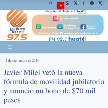
2 de septiembre de 2024
Javier Milei vetó la nueva
fórmula de movilidad jubilatoria
y anuncio un bono de $70 mil
pesos