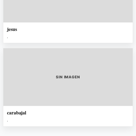
jesus
,
SIN IMAGEN
carabajal
,