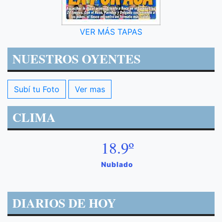
VER MÁS TAPAS
NUESTROS OYENTES
Subí tu Foto
Ver mas
CLIMA
18.9º
Nublado
DIARIOS DE HOY