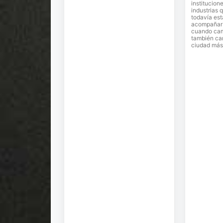
institucion
industrias 
todavía est
acompañar e
cuando cam
también ca
ciudad más 