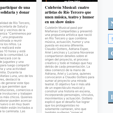
 participar de una
Culebrón Musical: cuatro
solidaria y donar
artistas de Río Tercero que
unen música, teatro y humor
en un show único
lidad de Río Tercero,
Secretaría de Salud y
Culebrón Musical pasó por
al y vecinos de la
Mañanas Compartidas y presentó
ganiza “Caminemos por
una propuesta artística que nació
”, una propuesta
en Río Tercero y que combina
stinada a reunir
música, actuación, humor y una
ra los niños. La
puesta en escena diferente.
e realizará este
Claudio Gottero, Adriana Esper,
as 10 horas y está
Ariel Lencinas y Luciana Novarese
oda la comunidad. La
compartieron detalles sobre el
menzará con la
origen del proyecto, el proceso
de juguetes y una
creativo y todo el trabajo que hay
para luego compartir
detrás de cada presentación. La
ta y una actividad
idea comenzó de la mano de
milia. Durante la
Adriana, Ariel y Luciana, quienes
 Matías Luna, uno de los
convocaron a Claudio Gottero para
es, destacó la
sumar al proyecto una mirada
 de generar este tipo
teatral. El objetivo fue ir más allá
s que permiten que
de un espectáculo musical y
stituciones, comercios e
construir una historia en escena,
se involucren y trabajen
incorporando personajes, vínculos,
los más chicos. Quienes
movimientos y actuación. Gottero
laborar pueden acercar
explicó que el desafío fue lograr
 nuevo o en muy buen
que los protagonistas no
mbién están invitados a
solamente cantaran, sino que
de la caminata. Las
también pudieran “poner el