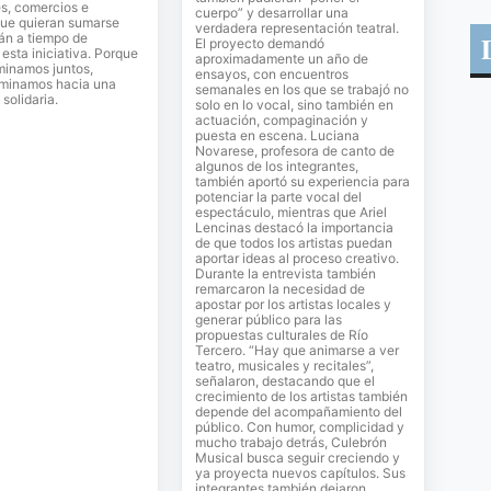
es, comercios e
cuerpo” y desarrollar una
que quieran sumarse
verdadera representación teatral.
án a tiempo de
El proyecto demandó
sta iniciativa. Porque
aproximadamente un año de
inamos juntos,
ensayos, con encuentros
minamos hacia una
semanales en los que se trabajó no
solidaria.
solo en lo vocal, sino también en
actuación, compaginación y
puesta en escena. Luciana
Novarese, profesora de canto de
algunos de los integrantes,
también aportó su experiencia para
potenciar la parte vocal del
espectáculo, mientras que Ariel
Lencinas destacó la importancia
de que todos los artistas puedan
aportar ideas al proceso creativo.
Durante la entrevista también
remarcaron la necesidad de
apostar por los artistas locales y
generar público para las
propuestas culturales de Río
Tercero. “Hay que animarse a ver
teatro, musicales y recitales”,
señalaron, destacando que el
crecimiento de los artistas también
depende del acompañamiento del
público. Con humor, complicidad y
mucho trabajo detrás, Culebrón
Musical busca seguir creciendo y
ya proyecta nuevos capítulos. Sus
integrantes también dejaron