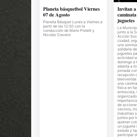
Planeta básquetbol Viernes
Invitan a
07 de Agosto
caminata 
juguetes
Planeta Básquet Lunes a Viernes a
partir de las 12:30 con la
La Municipa
conducción de Mario Pistelli y
junto a la 
Nicolás Cravero
Acción Soci
ciudad, or
una sonrisa
solidaria de
juguetes pa
actividad s
domingo a l
abierta a t
jornada co
recepción 
bienvenida 
una camina
física en fa
entrevista,
organizador
importancia
de accione
vecinos, in
industrias 
juntos por 
quieran co
un juguete
estado y ta
participar 