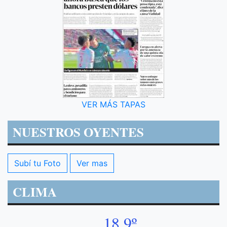
VER MÁS TAPAS
NUESTROS OYENTES
Subí tu Foto
Ver mas
CLIMA
18.9º