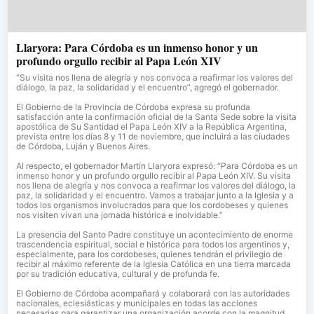
Llaryora: Para Córdoba es un inmenso honor y un
profundo orgullo recibir al Papa León XIV
“Su visita nos llena de alegría y nos convoca a reafirmar los valores del
diálogo, la paz, la solidaridad y el encuentro”, agregó el gobernador.
El Gobierno de la Provincia de Córdoba expresa su profunda
satisfacción ante la confirmación oficial de la Santa Sede sobre la visita
apostólica de Su Santidad el Papa León XIV a la República Argentina,
prevista entre los días 8 y 11 de noviembre, que incluirá a las ciudades
de Córdoba, Luján y Buenos Aires.
Al respecto, el gobernador Martín Llaryora expresó: “Para Córdoba es un
inmenso honor y un profundo orgullo recibir al Papa León XIV. Su visita
nos llena de alegría y nos convoca a reafirmar los valores del diálogo, la
paz, la solidaridad y el encuentro. Vamos a trabajar junto a la Iglesia y a
todos los organismos involucrados para que los cordobeses y quienes
nos visiten vivan una jornada histórica e inolvidable.”
La presencia del Santo Padre constituye un acontecimiento de enorme
trascendencia espiritual, social e histórica para todos los argentinos y,
especialmente, para los cordobeses, quienes tendrán el privilegio de
recibir al máximo referente de la Iglesia Católica en una tierra marcada
por su tradición educativa, cultural y de profunda fe.
El Gobierno de Córdoba acompañará y colaborará con las autoridades
nacionales, eclesiásticas y municipales en todas las acciones
necesarias para garantizar una organización acorde con la magnitud