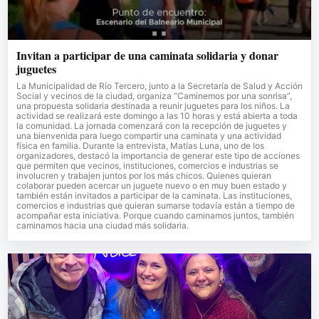
Invitan a participar de una caminata solidaria y donar
juguetes
La Municipalidad de Río Tercero, junto a la Secretaría de Salud y Acción
Social y vecinos de la ciudad, organiza “Caminemos por una sonrisa”,
una propuesta solidaria destinada a reunir juguetes para los niños. La
actividad se realizará este domingo a las 10 horas y está abierta a toda
la comunidad. La jornada comenzará con la recepción de juguetes y
una bienvenida para luego compartir una caminata y una actividad
física en familia. Durante la entrevista, Matías Luna, uno de los
organizadores, destacó la importancia de generar este tipo de acciones
que permiten que vecinos, instituciones, comercios e industrias se
involucren y trabajen juntos por los más chicos. Quienes quieran
colaborar pueden acercar un juguete nuevo o en muy buen estado y
también están invitados a participar de la caminata. Las instituciones,
comercios e industrias que quieran sumarse todavía están a tiempo de
acompañar esta iniciativa. Porque cuando caminamos juntos, también
caminamos hacia una ciudad más solidaria.