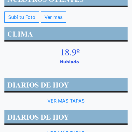
Subí tu Foto
Ver mas
CLIMA
18.9º
Nublado
DIARIOS DE HOY
VER MÁS TAPAS
DIARIOS DE HOY