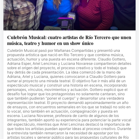
Culebrón Musical: cuatro artistas de Río Tercero que unen
música, teatro y humor en un show único
Culebrón Musical pasó por Mañanas Compartidas y presentó una
propuesta artística que nació en Río Tercero y que combina música,
actuación, humor y una puesta en escena diferente. Claudio Gottero,
Adriana Esper, Ariel Lencinas y Luciana Novarese compartieron detalles
sobre el origen del proyecto, el proceso creativo y todo el trabajo que
hay detrás de cada presentación. La idea comenzó de la mano de
Adriana, Ariel y Luciana, quienes convocaron a Claudio Gottero para
sumar al proyecto una mirada teatral. El objetivo fue ir más allá de un
espectáculo musical y construir una historia en escena, incorporando
personajes, vínculos, movimientos y actuación. Gottero explicó que el
desafío fue lograr que los protagonistas no solamente cantaran, sino
que también pudieran “poner el cuerpo” y desarrollar una verdadera
representación teatral. El proyecto demandó aproximadamente un año
de ensayos, con encuentros semanales en los que se trabajó no solo en
lo vocal, sino también en actuación, compaginación y puesta en
escena. Luciana Novarese, profesora de canto de algunos de los
integrantes, también aportó su experiencia para potenciar la parte vocal
del espectáculo, mientras que Ariel Lencinas destacó la importancia de
que todos los artistas puedan aportar ideas al proceso creativo. Durante
la entrevista también remarcaron la necesidad de apostar por los
artistas locales y generar público para las propuestas culturales de Río